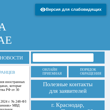
Версия для слабовидящих
А
АЕ
НОВОСТИ
ОНЛАЙН
ПОРЯДОК
РАНЦЕВ
ПРИЕМНАЯ
ОБРАЩЕНИЯ
ния иностранных
Полезные контакты
данах, которые
для заявителей
тва РФ от 30
 2024 г. № 248-ФЗ
г. Краснодар,
ушениях» МВД
циальное