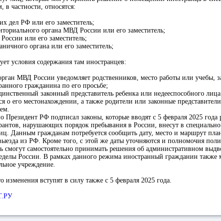
, в частности, относятся:
х дел РФ или его заместитель;
иториального органа МВД России или его заместитель;
России или его заместитель;
аничного органа или его заместитель;
ует условия содержания там иностранцев:
орган МВД России уведомляет родственников, место работы или учебы, 
ранного гражданина по его просьбе;
динственный законный представитель ребенка или недееспособного лица
я о его местонахождении, а также родители или законные представители,
ем.
 Президент РФ подписал законы, которые вводят с 5 февраля 2025 года
рантов, нарушающих порядок пребывания в России, внесут в специально
иц. Данным гражданам потребуется сообщить дату, место и маршрут пла
выезда из РФ. Кроме того, с этой же даты уточняются и полномочия пол
ь смогут самостоятельно принимать решения об административном выд
ределы России. В рамках данного режима иностранный гражданин также 
льное учреждение.
о изменения вступят в силу также с 5 февраля 2025 года.
.РУ