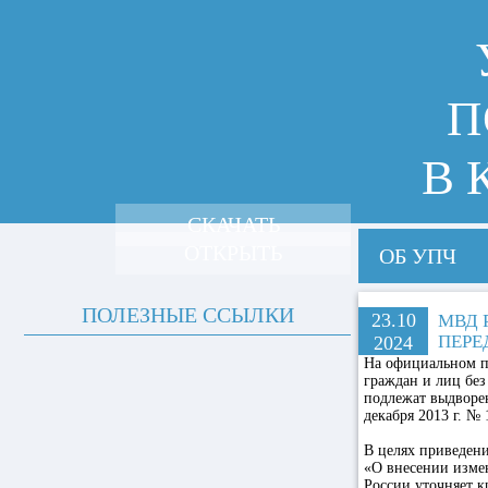
П
В 
СКАЧАТЬ
ОТКРЫТЬ
ОБ УПЧ
ПОЛЕЗНЫЕ ССЫЛКИ
23.10
МВД 
ПЕРЕ
2024
На официальном п
граждан и лиц без
подлежат выдворе
декабря 2013 г. № 
В целях приведени
«О внесении изме
России уточняет к