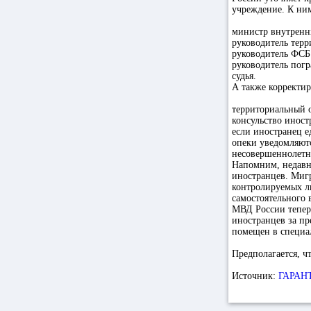
учреждение. К ним
министр внутренни
руководитель терр
руководитель ФСБ 
руководитель погр
судья.
А также корректир
территориальный 
консульство иност
если иностранец е
опеки уведомляютс
несовершеннолетн
Напомним, недавно
иностранцев. Миг
контролируемых л
самостоятельного 
МВД России тепер
иностранцев за п
помещен в специа
Предполагается, чт
Источник:
ГАРАНТ