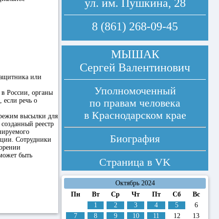
ул. им. Пушкина, 28
8 (861) 268-09-45
МЫШАК
Сергей Валентинович
защитника или
Уполномоченный
 в России, органы
 если речь о
по правам человека
в Краснодарском крае
 режим высылки для
 созданный реестр
нируемого
Биография
иции. Сотрудники
ворении
может быть
Страница в
VK
Октябрь 2024
Пн
Вт
Ср
Чт
Пт
Сб
Вс
1
2
3
4
5
6
7
8
9
10
11
12
13