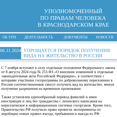
УПОЛНОМОЧЕННЫЙ
ПО ПРАВАМ ЧЕЛОВЕКА
В КРАСНОДАРСКОМ КРАЕ
ОБ УПЧ
ДЕЯТЕЛЬНОСТЬ
ДОКУМЕНТЫ
НОВОСТИ
06.11.2024
УПРОЩАЕТСЯ ПОРЯДОК ПОЛУЧЕНИЯ
ВИДА НА ЖИТЕЛЬСТВО В РОССИИ
С 7 ноября вступают в силу отдельные положения Федерального закона
от 8 августа 2024 года № 253-ФЗ «О внесении изменений в отдельные
законодательные акты Российской Федерации», в соответствии с
которыми участники госпрограммы по добровольному переселению в
Россию соотечественников смогут получить вид на жительство, минуя
получение разрешения на временное проживание.
Также установлен единообразный перевод фамилий и имен
иностранцев и лиц без гражданства с латинского написания на
кириллическое в информационных системах госорганов. Кроме того,
Правительство РФ получило право провести эксперименты по
апробации новых правил въезда, пребывания и выезда из РФ