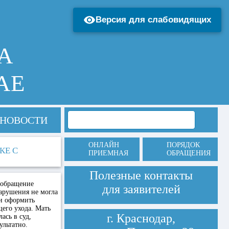
Версия для слабовидящих
А
АЕ
НОВОСТИ
ОНЛАЙН
ПОРЯДОК
КЕ С
ПРИЕМНАЯ
ОБРАЩЕНИЯ
Полезные контакты
 обращение
для заявителей
нарушения не могла
ли оформить
его ухода. Мать
г. Краснодар,
ась в суд,
ультатно.