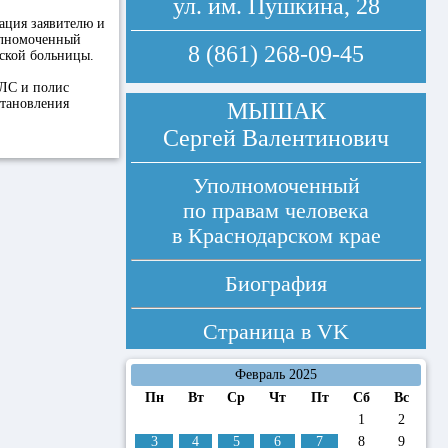
ул. им. Пушкина, 28
ация заявителю и
олномоченный
8 (861) 268-09-45
ской больницы.
ИЛС и полис
становления
МЫШАК
Сергей Валентинович
Уполномоченный
по правам человека
в Краснодарском крае
Биография
Страница в
VK
Февраль 2025
Пн
Вт
Ср
Чт
Пт
Сб
Вс
1
2
3
4
5
6
7
8
9