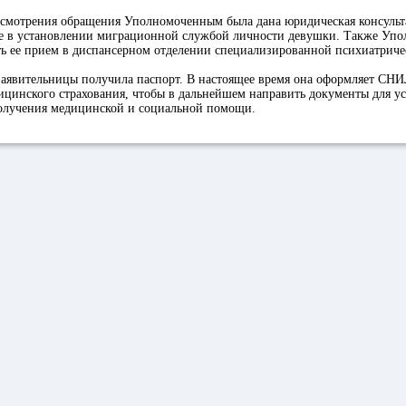
ассмотрения обращения Уполномоченным была дана юридическая консульт
ие в установлении миграционной службой личности девушки. Также Уп
ть ее прием в диспансерном отделении специализированной психиатриче
 заявительницы получила паспорт. В настоящее время она оформляет СН
ицинского страхования, чтобы в дальнейшем направить документы для у
олучения медицинской и социальной помощи.