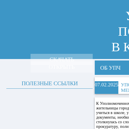
П
В 
СКАЧАТЬ
ОТКРЫТЬ
ОБ УПЧ
ПОЛЕЗНЫЕ ССЫЛКИ
07.02.2025
УП
МЕ
К Уполномоченном
жительницы города
учиться в школе, 
документы, необх
столкнулась со сл
прокуратуру, поли