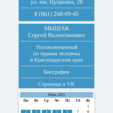
ул. им. Пушкина, 28
8 (861) 268-09-45
МЫШАК
Сергей Валентинович
Уполномоченный
по правам человека
в Краснодарском крае
Биография
Страница в
VK
Июнь 2025
Пн
Вт
Ср
Чт
Пт
Сб
Вс
1
2
3
4
5
6
7
8