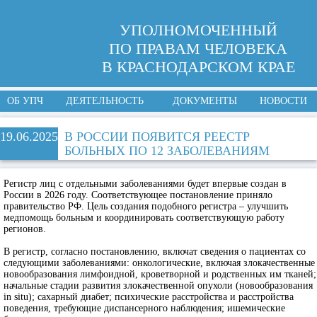
УПОЛНОМОЧЕННЫЙ
ПО ПРАВАМ ЧЕЛОВЕКА
В КРАСНОДАРСКОМ КРАЕ
ОБ УПЧ
ДЕЯТЕЛЬНОСТЬ
ДОКУМЕНТЫ
НОВОСТИ
19.06.2025
В РОССИИ ПОЯВИТСЯ РЕЕСТР
БОЛЬНЫХ ПО 12 ЗАБОЛЕВАНИЯМ
Регистр лиц с отдельными заболеваниями будет впервые создан в
России в 2026 году. Соответствующее постановление приняло
правительство РФ. Цель создания подобного регистра – улучшить
медпомощь больным и координировать соответствующую работу
регионов.
В регистр, согласно постановлению, включат сведения о пациентах со
следующими заболеваниями: онкологические, включая злокачественные
новообразования лимфоидной, кроветворной и родственных им тканей;
начальные стадии развития злокачественной опухоли (новообразования
in situ); сахарный диабет; психические расстройства и расстройства
поведения, требующие диспансерного наблюдения; ишемические