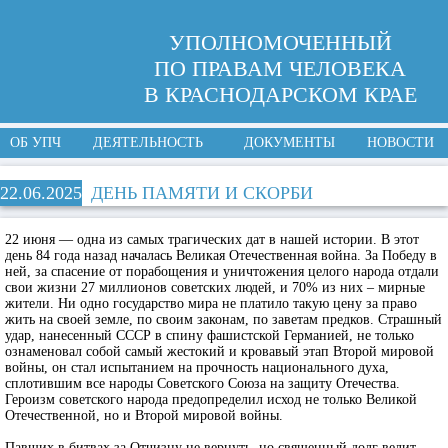
УПОЛНОМОЧЕННЫЙ
ПО ПРАВАМ ЧЕЛОВЕКА
В КРАСНОДАРСКОМ КРАЕ
ОБ УПЧ
ДЕЯТЕЛЬНОСТЬ
ДОКУМЕНТЫ
НОВОСТИ
22.06.2025
ДЕНЬ ПАМЯТИ И СКОРБИ
22 июня — одна из самых трагических дат в нашей истории. В этот
день 84 года назад началась Великая Отечественная война. За Победу в
ней, за спасение от порабощения и уничтожения целого народа отдали
свои жизни 27 миллионов советских людей, и 70% из них – мирные
жители. Ни одно государство мира не платило такую цену за право
жить на своей земле, по своим законам, по заветам предков. Страшный
удар, нанесенный СССР в спину фашистской Германией, не только
ознаменовал собой самый жестокий и кровавый этап Второй мировой
войны, он стал испытанием на прочность национального духа,
сплотившим все народы Советского Союза на защиту Отечества.
Героизм советского народа предопределил исход не только Великой
Отечественной, но и Второй мировой войны.
Павших в битвах за Отчизну не вернуть, но священный долг велит