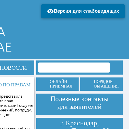
Версия для слабовидящих
А
АЕ
НОВОСТИ
ОНЛАЙН
ПОРЯДОК
 ПО ПРАВАМ
ПРИЕМНАЯ
ОБРАЩЕНИЯ
представила
Полезные контакты
та прав
для заявителей
митетами Госдумы
нений, по труду,
лищно-
г. Краснодар,
 обращений, об