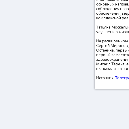
основных направ
соблюдения прав
обеспечения, ме
комплексной реаб
Татьяна Москаль
улучшению жизни
На расширенном 
Сергей Миронов,
Останина, первый
первый заместите
здравоохранения
Михаил Терентье
высказали готовн
Источник:
Телегр