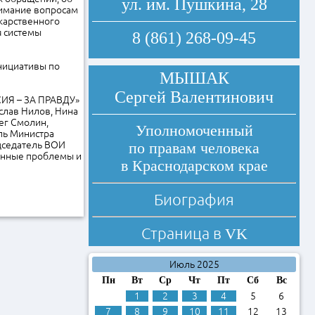
ул. им. Пушкина, 28
нимание вопросам
карственного
я системы
8 (861) 268-09-45
нициативы по
МЫШАК
Сергей Валентинович
ИЯ – ЗА ПРАВДУ»
слав Нилов, Нина
ег Смолин,
Уполномоченный
ль Министра
дседатель ВОИ
по правам человека
енные проблемы и
в Краснодарском крае
Биография
Страница в
VK
Июль 2025
Пн
Вт
Ср
Чт
Пт
Сб
Вс
1
2
3
4
5
6
7
8
9
10
11
12
13