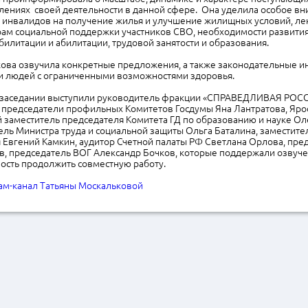
лениях своей деятельности в данной сфере. Она уделила особое в
 инвалидов на получение жилья и улучшение жилищных условий, ле
рам социальной поддержки участников СВО, необходимости развити
илитации и абилитации, трудовой занятости и образования.
кова озвучила конкретные предложения, а также законодательные и
 людей с ограниченными возможностями здоровья.
заседании выступили руководитель фракции «СПРАВЕДЛИВАЯ РОСС
 председатели профильных Комитетов Госдумы Яна Лантратова, Яро
 заместитель председателя Комитета ГД по образованию и науке Ол
ль Министра труда и социальной защиты Ольга Баталина, заместите
 Евгений Камкин, аудитор Счетной палаты РФ Светлана Орлова, пре
в, председатель ВОГ Александр Бочков, которые поддержали озвуч
ость продолжить совместную работу.
ам-канал Татьяны Москальковой