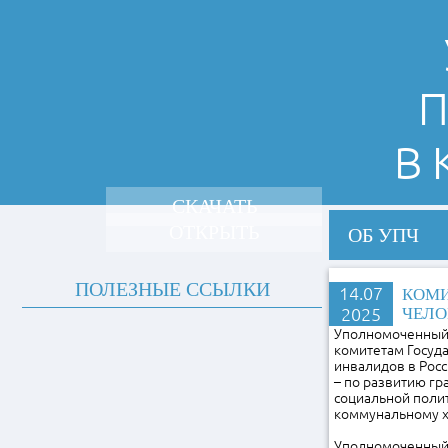
П
В
СКАЧАТЬ
ОТКРЫТЬ
ОБ УПЧ
ПОЛЕЗНЫЕ ССЫЛКИ
14.07
КОМИ
2025
ЧЕЛО
Уполномоченный 
комитетам Госуд
инвалидов в Рос
– по развитию гр
социальной полит
коммунальному х
Уполномоченный 