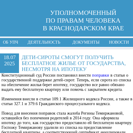
УПОЛНОМОЧЕННЫЙ
ПО ПРАВАМ ЧЕЛОВЕКА
В КРАСНОДАРСКОМ КРАЕ
ОБ УПЧ
ДЕЯТЕЛЬНОСТЬ
ДОКУМЕНТЫ
НОВОСТИ
18.07
ДЕТИ-СИРОТЫ СМОГУТ ПОЛУЧИТЬ
БЕСПЛАТНОЕ ЖИЛЬЕ ОТ ГОСУДАРСТВА,
2025
НЕСМОТРЯ НА ИПОТЕКУ
Конституционный суд России постановил внести
поправки
в статьи о
государственной поддержке детей-сирот. Теперь, если сирота из списка
на обеспечение жилья берет ипотеку, государство все равно обязано
выдать ему бесплатную квартиру или помочь с закрытием кредита.
Изменения внесли в статьи 109.1 Жилищного кодекса России, а также в
статьи 327.1 и 379.6 Гражданского процессуального кодекса.
Повод для внесения поправок стала жалоба Регины Темиржановой,
оставшейся без попечения родителей в 2014 году. Она оформила
ипотеку до того, как государство предоставило ей бесплатную квартиру.
Госпожу Темиржанову удалили из списка на предоставление
бесплатной квартиры, а соответствующий сертификат аннулировали.