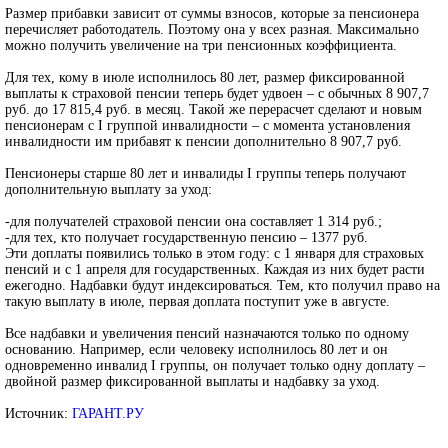
Размер прибавки зависит от суммы взносов, которые за пенсионера
перечисляет работодатель. Поэтому она у всех разная. Максимально
можно получить увеличение на три пенсионных коэффициента.
Для тех, кому в июле исполнилось 80 лет, размер фиксированной
выплаты к страховой пенсии теперь будет удвоен – с обычных 8 907,7
руб. до 17 815,4 руб. в месяц. Такой же перерасчет сделают и новым
пенсионерам с I группой инвалидности – с момента установления
инвалидности им прибавят к пенсии дополнительно 8 907,7 руб.
Пенсионеры старше 80 лет и инвалиды I группы теперь получают
дополнительную выплату за уход:
-для получателей страховой пенсии она составляет 1 314 руб.;
-для тех, кто получает государственную пенсию – 1377 руб.
Эти доплаты появились только в этом году: с 1 января для страховых
пенсий и с 1 апреля для государственных. Каждая из них будет расти
ежегодно. Надбавки будут индексироваться. Тем, кто получил право на
такую выплату в июле, первая доплата поступит уже в августе.
Все надбавки и увеличения пенсий назначаются только по одному
основанию. Например, если человеку исполнилось 80 лет и он
одновременно инвалид I группы, он получает только одну доплату –
двойной размер фиксированной выплаты и надбавку за уход.
Источник:
ГАРАНТ.РУ