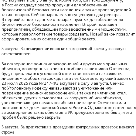
ФЗ вступает в силу 3 августа. Кроме того, согласно документу,
в России создадут реестр продукции для обеспечения
биологической безопасности населения, а также производителей
таких товаров. Сейчас параллельно существуют два реестра.
В первый заносят данные о товарах, нужных для обеспечения
биологической безопасности населения. Второй посвящен
предприятиям, обладающим производственными мощностями,
которые позволяют такие товары создавать. Новый закон позволит
сформировать на их основе один общий реестр.
3 августа. За осквернение воинских захоронений ввели уголовную
ответственность
За осквернение воинских захоронений и других мемориальных
объектов, возведенных в честь погибших защитников Отечества,
будут привлекать к уголовной ответственности и наказывать
лишением свободы на срок до пяти лет. Соответствующий закон от
23 июля 2025 года № 247-ФЗ вступает в силу 3 августа. Сейчас
по Уголовному кодексу наказывают за уничтожение или
повреждение воинских захоронений, а также памятников, стел,
обелисков, других мемориальных сооружений или объектов,
увековечивающих память погибших при защите Отечества или
посвященных дням воинской славы России. Однако ответственность
за осквернение таких объектов в УК предусмотрена не была, и этот
пробел было решено закрыть.
3 августа. За препятствия в проведении контрольных проверок накажут
строже