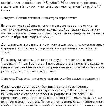
коэффициента составляет 145 рублей 69 копеек, следовательно,
максимальный прирост к пенсии ограничен суммой 437 рублей 7
копеек.
1 августа. Пенсии летчиков и шахтеров пересчитают
Ежемесячную надбавку к пенсии в августе пересчитают членам
летных экипажей самолетов гражданской авиации и работникам
угольной промышленности. Это предписывает федеральный закон
от 27 ноября 2001 года № 155-ФЗ.
Дополнительные выплаты летчикам и шахтерам положены в связи
с вредными, опасными, напряженными и тяжелыми условиями
труда.
По закону размер выплат корректируют четыре раза в год:
1 февраля, 1 мая, 1 августа и 1 ноября. Доплата к пенсии у каждого
индивидуальна. Она зависит от среднемесячного заработка и стажа
работы, дающего право на доплату.
1 августа. Подростки не смогут открыть счет без согласия родителей
Финансовые организации больше не смогут заключить с
несовершеннолетними в возрасте от 14 до 18 лет договоры
банковского счета без согласия их родителей или законных
представителей. Соответствующий закон от 24.06.2025 № 178-ФЗ
вступает в силу 1 августа. При этом из правила будут и исключения:
одобрение взрослых не потребуется, если речь идет о подростках,