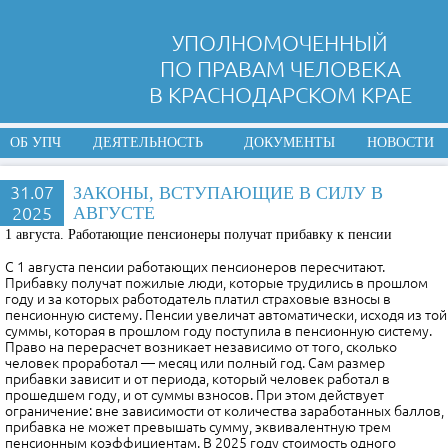
УПОЛНОМОЧЕННЫЙ
ПО ПРАВАМ ЧЕЛОВЕКА
В КРАСНОДАРСКОМ КРАЕ
ОБ УПЧ
ДЕЯТЕЛЬНОСТЬ
ДОКУМЕНТЫ
НОВОСТИ
31.07
ЗАКОНЫ, ВСТУПАЮЩИЕ В СИЛУ В
2025
АВГУСТЕ
1 августа. Работающие пенсионеры получат прибавку к пенсии
С 1 августа пенсии работающих пенсионеров пересчитают.
Прибавку получат пожилые люди, которые трудились в прошлом
году и за которых работодатель платил страховые взносы в
пенсионную систему. Пенсии увеличат автоматически, исходя из той
суммы, которая в прошлом году поступила в пенсионную систему.
Право на перерасчет возникает независимо от того, сколько
человек проработал — месяц или полный год. Сам размер
прибавки зависит и от периода, который человек работал в
прошедшем году, и от суммы взносов. При этом действует
ограничение: вне зависимости от количества заработанных баллов,
прибавка не может превышать сумму, эквивалентную трем
пенсионным коэффициентам. В 2025 году стоимость одного