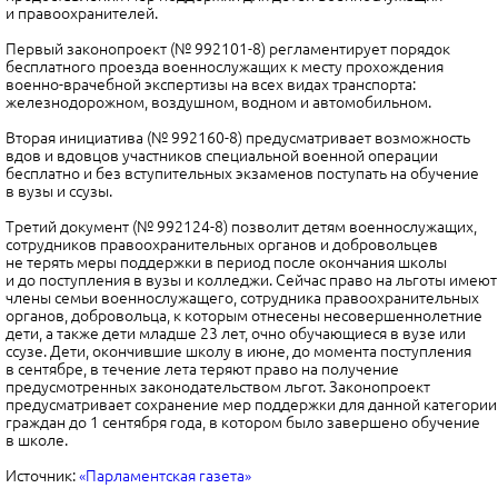
и правоохранителей.
Первый законопроект (№ 992101-8) регламентирует порядок
бесплатного проезда военнослужащих к месту прохождения
военно-врачебной экспертизы на всех видах транспорта:
железнодорожном, воздушном, водном и автомобильном.
Вторая инициатива (№ 992160-8) предусматривает возможность
вдов и вдовцов участников специальной военной операции
бесплатно и без вступительных экзаменов поступать на обучение
в вузы и ссузы.
Третий документ (№ 992124-8) позволит детям военнослужащих,
сотрудников правоохранительных органов и добровольцев
не терять меры поддержки в период после окончания школы
и до поступления в вузы и колледжи. Сейчас право на льготы имеют
члены семьи военнослужащего, сотрудника правоохранительных
органов, добровольца, к которым отнесены несовершеннолетние
дети, а также дети младше 23 лет, очно обучающиеся в вузе или
ссузе. Дети, окончившие школу в июне, до момента поступления
в сентябре, в течение лета теряют право на получение
предусмотренных законодательством льгот. Законопроект
предусматривает сохранение мер поддержки для данной категории
граждан до 1 сентября года, в котором было завершено обучение
в школе.
Источник:
«Парламентская газета»