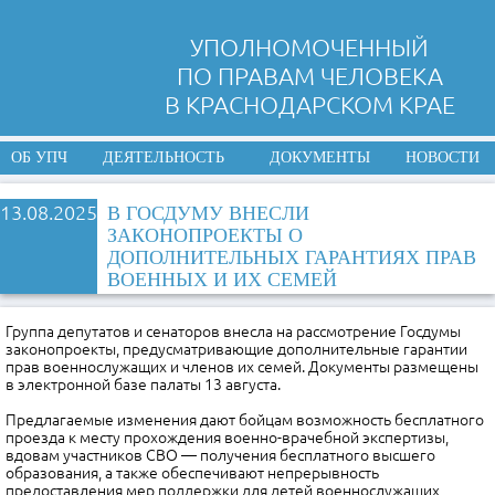
УПОЛНОМОЧЕННЫЙ
ПО ПРАВАМ ЧЕЛОВЕКА
В КРАСНОДАРСКОМ КРАЕ
ОБ УПЧ
ДЕЯТЕЛЬНОСТЬ
ДОКУМЕНТЫ
НОВОСТИ
13.08.2025
В ГОСДУМУ ВНЕСЛИ
ЗАКОНОПРОЕКТЫ О
ДОПОЛНИТЕЛЬНЫХ ГАРАНТИЯХ ПРАВ
ВОЕННЫХ И ИХ СЕМЕЙ
Группа депутатов и сенаторов внесла на рассмотрение Госдумы
законопроекты, предусматривающие дополнительные гарантии
прав военнослужащих и членов их семей. Документы размещены
в электронной базе палаты 13 августа.
Предлагаемые изменения дают бойцам возможность бесплатного
проезда к месту прохождения военно-врачебной экспертизы,
вдовам участников СВО — получения бесплатного высшего
образования, а также обеспечивают непрерывность
предоставления мер поддержки для детей военнослужащих