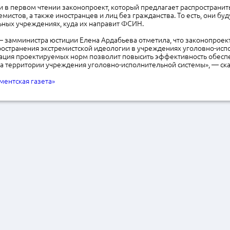
 в первом чтении законопроект, который предлагает распространить
мистов, а также иностранцев и лиц без гражданства. То есть, они бу
ьных учреждениях, куда их направит ФСИН.
— замминистра юстиции Елена Ардабьева отметила, что законопроек
ространения экстремистской идеологии в учреждениях уголовно-ис
зация проектируемых норм позволит повысить эффективность обесп
а территории учреждения уголовно-исполнительной системы», — ска
ментская газета»