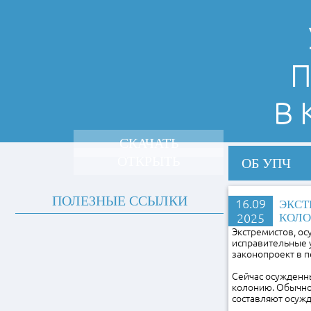
П
В
СКАЧАТЬ
ОТКРЫТЬ
ОБ УПЧ
ПОЛЕЗНЫЕ ССЫЛКИ
16.09
ЭКСТ
2025
КОЛ
Экстремистов, ос
исправительные у
законопроект в п
Сейчас осужденны
колонию. Обычно 
составляют осужд