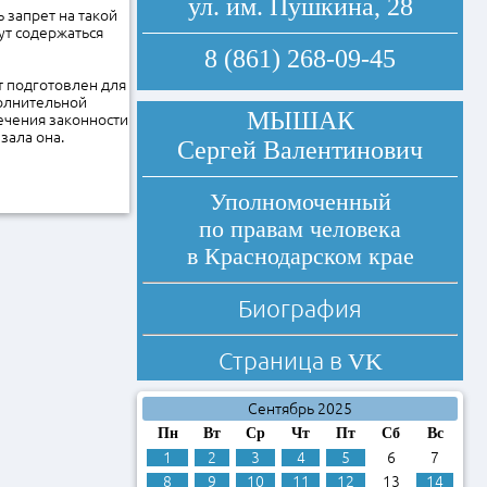
ул. им. Пушкина, 28
 запрет на такой
дут содержаться
8 (861) 268-09-45
т подготовлен для
полнительной
МЫШАК
ечения законности
зала она.
Сергей Валентинович
Уполномоченный
по правам человека
в Краснодарском крае
Биография
Страница в
VK
Сентябрь 2025
Пн
Вт
Ср
Чт
Пт
Сб
Вс
1
2
3
4
5
6
7
8
9
10
11
12
13
14