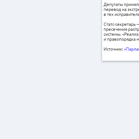
Депутаты приняли
перевод на экстре
в тех исправител
Статс-секретарь 
пресечения расп
системы. «Реали
и правопорядка н
Источник:
«Парла