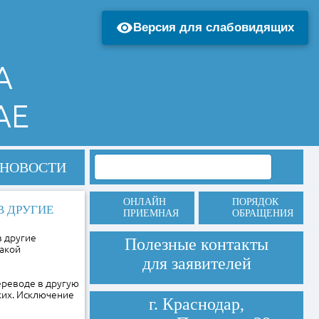
Версия для слабовидящих
А
АЕ
НОВОСТИ
ОНЛАЙН
ПОРЯДОК
В ДРУГИЕ
ПРИЕМНАЯ
ОБРАЩЕНИЯ
в другие
Полезные контакты
Такой
для заявителей
ереводе в другую
ких. Исключение
г. Краснодар,