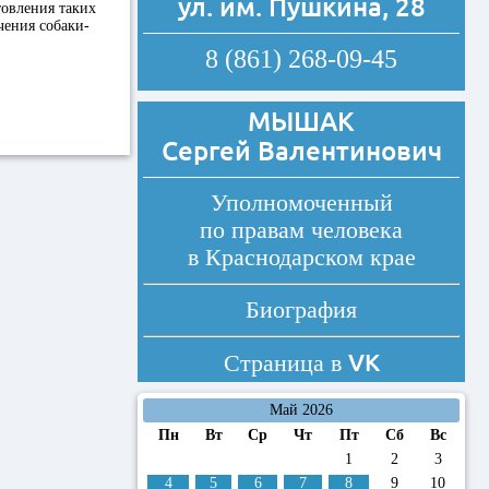
ул. им. Пушкина, 28
товления таких
чения собаки-
8 (861) 268-09-45
МЫШАК
Сергей Валентинович
Уполномоченный
по правам человека
в Краснодарском крае
Биография
VK
Страница в
Май 2026
Пн
Вт
Ср
Чт
Пт
Сб
Вс
1
2
3
4
5
6
7
8
9
10