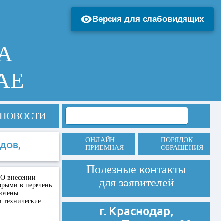
Версия для слабовидящих
А
АЕ
НОВОСТИ
ОНЛАЙН
ПОРЯДОК
ДОВ,
ПРИЕМНАЯ
ОБРАЩЕНИЯ
Полезные контакты
«О внесении
для заявителей
орыми в перечень
лючены
и технические
г. Краснодар,