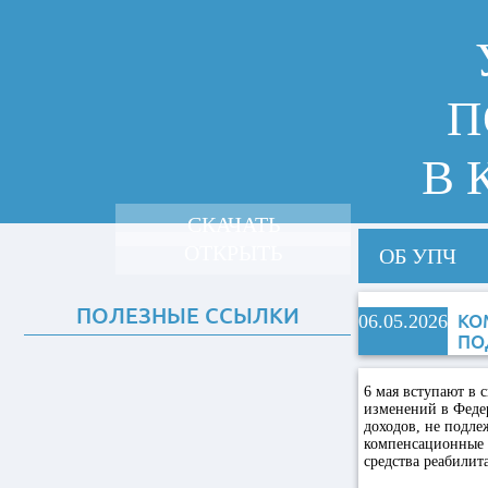
П
В 
СКАЧАТЬ
ОТКРЫТЬ
ОБ УПЧ
ПОЛЕЗНЫЕ ССЫЛКИ
06.05.2026
КО
ПО
6 мая вступают в 
изменений в Федер
доходов, не подл
компенсационные 
средства реабилит