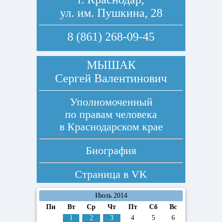
ул. им. Пушкина, 28
8 (861) 268-09-45
МЫШАК
Сергей Валентинович
Уполномоченный
по правам человека
в Краснодарском крае
Биография
Страница в
VK
Июль 2014
Пн
Вт
Ср
Чт
Пт
Сб
Вс
1
2
3
4
5
6