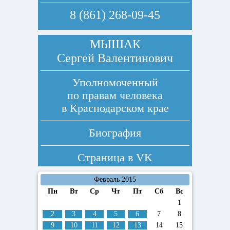
8 (861) 268-09-45
МЫШАК
Сергей Валентинович
Уполномоченный
по правам человека
в Краснодарском крае
Биография
Страница в
VK
Февраль 2015
Пн
Вт
Ср
Чт
Пт
Сб
Вс
1
2
3
4
5
6
7
8
9
10
11
12
13
14
15