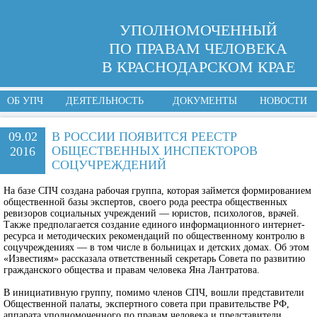
УПОЛНОМОЧЕННЫЙ
ПО ПРАВАМ ЧЕЛОВЕКА
В КРАСНОДАРСКОМ КРАЕ
ОБ УПЧ
ДЕЯТЕЛЬНОСТЬ
ДОКУМЕНТЫ
НОВОСТИ
09.02
В РОССИИ ПОЯВИТСЯ РЕЕСТР
ОБЩЕСТВЕННЫХ ИНСПЕКТОРОВ
2016
СОЦУЧРЕЖДЕНИЙ
На базе СПЧ создана рабочая группа, которая займется формированием
общественной базы экспертов, своего рода реестра общественных
ревизоров социальных учреждений — юристов, психологов, врачей.
Также предполагается создание единого информационного интернет-
ресурса и методических рекомендаций по общественному контролю в
соцучреждениях — в том числе в больницах и детских домах. Об этом
«Известиям» рассказала ответственный секретарь Совета по развитию
гражданского общества и правам человека Яна Лантратова.
В инициативную группу, помимо членов СПЧ, вошли представители
Общественной палаты, экспертного совета при правительстве РФ,
аппарата уполномоченного по правам человека и представители