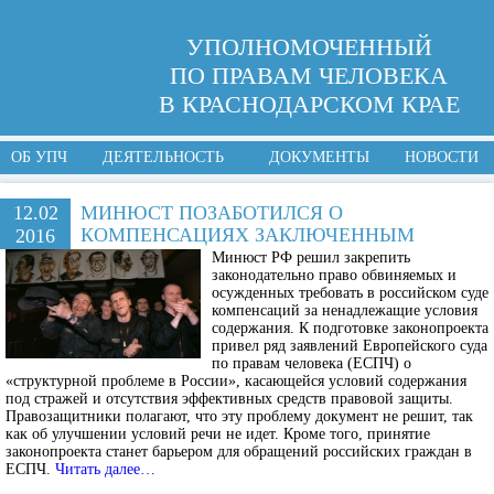
УПОЛНОМОЧЕННЫЙ
ПО ПРАВАМ ЧЕЛОВЕКА
В КРАСНОДАРСКОМ КРАЕ
ОБ УПЧ
ДЕЯТЕЛЬНОСТЬ
ДОКУМЕНТЫ
НОВОСТИ
12.02
МИНЮСТ ПОЗАБОТИЛСЯ О
КОМПЕНСАЦИЯХ ЗАКЛЮЧЕННЫМ
2016
Минюст РФ решил закрепить
законодательно право обвиняемых и
осужденных требовать в российском суде
компенсаций за ненадлежащие условия
содержания. К подготовке законопроекта
привел ряд заявлений Европейского суда
по правам человека (ЕСПЧ) о
«структурной проблеме в России», касающейся условий содержания
под стражей и отсутствия эффективных средств правовой защиты.
Правозащитники полагают, что эту проблему документ не решит, так
как об улучшении условий речи не идет. Кроме того, принятие
законопроекта станет барьером для обращений российских граждан в
ЕСПЧ.
Читать далее…