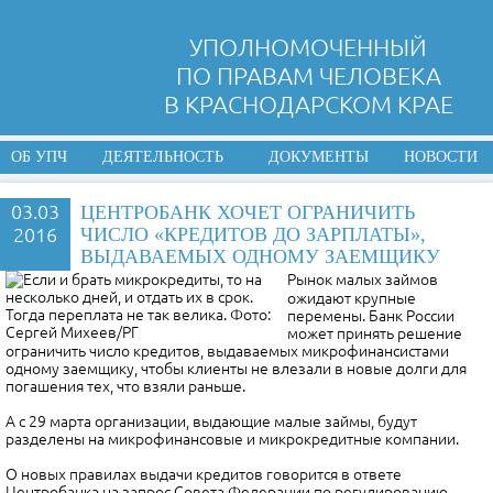
УПОЛНОМОЧЕННЫЙ
ПО ПРАВАМ ЧЕЛОВЕКА
В КРАСНОДАРСКОМ КРАЕ
ОБ УПЧ
ДЕЯТЕЛЬНОСТЬ
ДОКУМЕНТЫ
НОВОСТИ
03.03
ЦЕНТРОБАНК ХОЧЕТ ОГРАНИЧИТЬ
2016
ЧИСЛО «КРЕДИТОВ ДО ЗАРПЛАТЫ»,
ВЫДАВАЕМЫХ ОДНОМУ ЗАЕМЩИКУ
Рынок малых займов
ожидают крупные
перемены. Банк России
может принять решение
ограничить число кредитов, выдаваемых микрофинансистами
одному заемщику, чтобы клиенты не влезали в новые долги для
погашения тех, что взяли раньше.
А с 29 марта организации, выдающие малые займы, будут
разделены на микрофинансовые и микрокредитные компании.
О новых правилах выдачи кредитов говорится в ответе
Центробанка на запрос Совета Федерации по регулированию