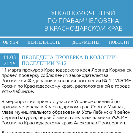
УПОЛНОМОЧЕННЫЙ
ПО ПРАВАМ ЧЕЛОВЕКА
В КРАСНОДАРСКОМ КРАЕ
ОБ УПЧ
ДЕЯТЕЛЬНОСТЬ
ДОКУМЕНТЫ
НОВОСТИ
11.03
ПРОВЕДЕНА ПРОВЕРКА В КОЛОНИИ-
2016
ПОСЕЛЕНИИ №12
11 марта прокурор Краснодарского края Леонид Коржинек
провел проверку соблюдения законодательства
Российской Федерации в колонии-поселении № 12 УФСИН
России по Краснодарскому краю, расположенной в городе
Усть-Лабинске.
В мероприятии приняли участие Уполномоченный по
правам человека в Краснодарском крае Сергей Мышак,
глава муниципального образования Усть-Лабинский район
Сергей Батурин, первый заместитель начальника УФСИН
России по Краснодарскому краю
Александр Просвернин.
Был проведен осмотр территории колонии-поселения,