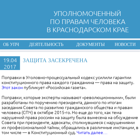
УПОЛНОМОЧЕННЫЙ
ПО ПРАВАМ ЧЕЛОВЕКА
В КРАСНОДАРСКОМ КРАЕ
ОБ УПЧ
ДЕЯТЕЛЬНОСТЬ
ДОКУМЕНТЫ
НОВОСТИ
19.04
ЗАЩИТА ЗАСЕКРЕЧЕНА
2017
Поправки в Уголовно-процессуальный кодекс усилили гарантии
конституционного права каждого гражданина — права на защиту.
Этот закон
публикует «Российская газета».
Поправки, которые эксперты называют «революционными», были
разработаны по поручению президента, данного по итогам
заседания Совета по развитию гражданского общества и правам
человека (СПЧ) в октябре 2015-го. Но еще до того, как тема
нарушений права россиян на защиту была вынесена на обсуждение
Совета при президенте, адвокаты, столкнувшиеся с нарушениями
их профессиональной тайны, обращались в различные инстанции, в
том числе — в Конституционный суд.
Читать далее…