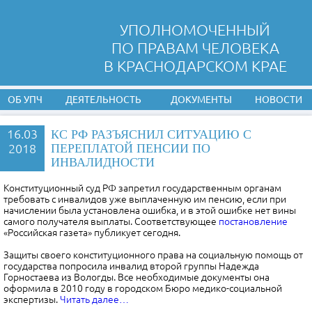
УПОЛНОМОЧЕННЫЙ
ПО ПРАВАМ ЧЕЛОВЕКА
В КРАСНОДАРСКОМ КРАЕ
ОБ УПЧ
ДЕЯТЕЛЬНОСТЬ
ДОКУМЕНТЫ
НОВОСТИ
16.03
КС РФ РАЗЪЯСНИЛ СИТУАЦИЮ С
2018
ПЕРЕПЛАТОЙ ПЕНСИИ ПО
ИНВАЛИДНОСТИ
Конституционный суд РФ запретил государственным органам
требовать с инвалидов уже выплаченную им пенсию, если при
начислении была установлена ошибка, и в этой ошибке нет вины
самого получателя выплаты. Соответствующее
постановление
«Российская газета» публикует сегодня.
Защиты своего конституционного права на социальную помощь от
государства попросила инвалид второй группы Надежда
Горностаева из Вологды. Все необходимые документы она
оформила в 2010 году в городском Бюро медико-социальной
экспертизы.
Читать далее…