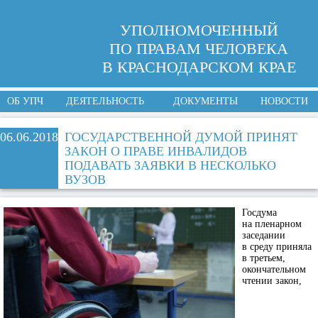
УПОЛНОМОЧЕННЫЙ
ПО ПРАВАМ ЧЕЛОВЕКА
В КРАСНОДАРСКОМ КРАЕ
ОБ УПЧ
ДЕЯТЕЛЬНОСТЬ
ДОКУМЕНТЫ
НОВОСТИ
06.06.2018
ГОСУДАРСТВЕННОЙ ДУМОЙ ПРИНЯТ
ЗАКОН О ПРАВЕ ИНВАЛИДОВ
ПОДАВАТЬ ЗАЯВКИ В НЕСКОЛЬКО
ВУЗОВ
Госдума
на пленарном
заседании
в среду приняла
в третьем,
окончательном
чтении закон,