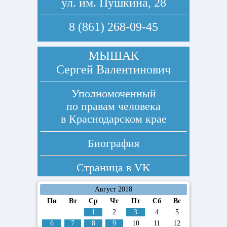
ул. им. Пушкина, 28
8 (861) 268-09-45
МЫШАК
Сергей Валентинович
Уполномоченный
по правам человека
в Краснодарском крае
Биография
Страница в
VK
Август 2018
Пн
Вт
Ср
Чт
Пт
Сб
Вс
1
2
3
4
5
6
7
8
9
10
11
12