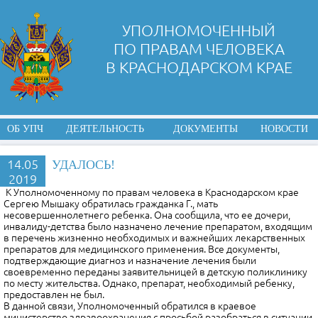
УПОЛНОМОЧЕННЫЙ
ПО ПРАВАМ ЧЕЛОВЕКА
В КРАСНОДАРСКОМ КРАЕ
ОБ УПЧ
ДЕЯТЕЛЬНОСТЬ
ДОКУМЕНТЫ
НОВОСТИ
14.05
УДАЛОСЬ!
2019
К Уполномоченному по правам человека в Краснодарском крае
Сергею Мышаку обратилась гражданка Г., мать
несовершеннолетнего ребенка. Она сообщила, что ее дочери,
инвалиду-детства было назначено лечение препаратом, входящим
в перечень жизненно необходимых и важнейших лекарственных
препаратов для медицинского применения. Все документы,
подтверждающие диагноз и назначение лечения были
своевременно переданы заявительницей в детскую поликлинику
по месту жительства. Однако, препарат, необходимый ребенку,
предоставлен не был.
В данной связи, Уполномоченный обратился в краевое
министерство здравоохранения с просьбой разобраться в ситуации.