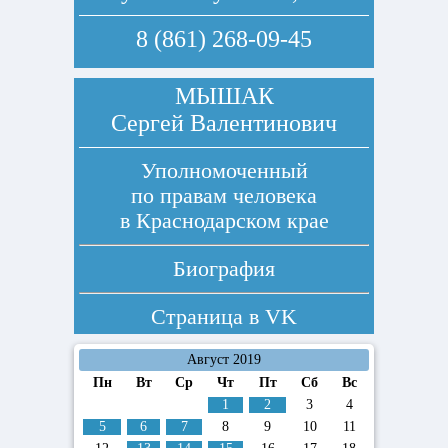
8 (861) 268-09-45
МЫШАК
Сергей Валентинович
Уполномоченный
по правам человека
в Краснодарском крае
Биография
Страница в
VK
Август 2019
Пн
Вт
Ср
Чт
Пт
Сб
Вс
1
2
3
4
5
6
7
8
9
10
11