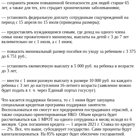
— сохранить режим повышенной безопасности для людей старше 65
лет, а также для тех, кто страдает хроническими заболеваниями;
— установить федеральную доплату сотрудникам соцучреждений на
период с 15 апреля по 15 июля (приведены размеры);
— предоставлять нуждающимся семьям, где доход на одного члена
семьи ниже прожиточного минимума, выплаты на детей с 3 до 7 лет
включительно не с 1 июля, а с 1 июня;
— повысить минимальный размер пособия по уходу за ребенком с 3 375
до 6 751 руб.;
— установить ежемесячную выплату в 5 000 руб. на ребенка в возрасте
до 3 лет;
— ввести с 1 июня разовую выплату в размере 10 000 руб. на каждого
ребенка с 3 лет до наступления 16-летнего возраста (заявление можно
будет подать в т. ч. через Единый портал госуслуг).
Что касается поддержки бизнеса, то с 1 июня будет запущена
специальная кредитная программа поддержки занятости.
Воспользоваться ею смогут все предприятия пострадавших отраслей, а
также социально ориентированные НКО. Объем кредита будет
рассчитываться как 1 МРОТ на одного сотрудника в месяц исходя из 6
месяцев. Срок погашения кредита — 1 апреля 2021 г. Ставка по кредиту
— 2%. Все, что выше, субсидирует государство. Сами проценты будут
капитализироваться. На 85% кредит будет обеспечен госгарантией.