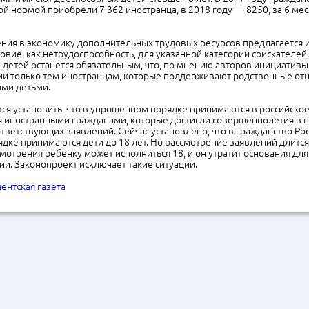
той нормой приобрели 7 362 иностранца, в 2018 году — 8250, за 6 ме
ения в экономику дополнительных трудовых ресурсов предлагается 
овие, как нетрудоспособность, для указанной категории соискателей
 детей останется обязательным, что, по мнению авторов инициативы,
ии только тем иностранцам, которые поддерживают родственные от
ыми детьми.
ся установить, что в упрощённом порядке принимаются в российско
я иностранными гражданами, которые достигли совершеннолетия в 
тветствующих заявлений. Сейчас установлено, что в гражданство Рос
ке принимаются дети до 18 лет. Но рассмотрение заявлений длится 
смотрения ребёнку может исполниться 18, и он утратит основания дл
ии. Законопроект исключает такие ситуации.
ентская газета