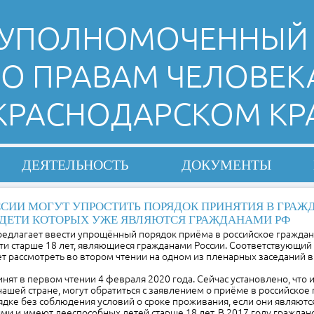
УПОЛНОМОЧЕННЫЙ
О ПРАВАМ ЧЕЛОВЕК
 КРАСНОДАРСКОМ КР
ДЕЯТЕЛЬНОСТЬ
ДОКУМЕНТЫ
ССИИ МОГУТ УПРОСТИТЬ ПОРЯДОК ПРИНЯТИЯ В ГРАЖ
 ДЕТИ КОТОРЫХ УЖЕ ЯВЛЯЮТСЯ ГРАЖДАНАМИ РФ
редлагает ввести упрощённый порядок приёма в российское граждан
ети старше 18 лет, являющиеся гражданами России. Соответствующий
т рассмотреть во втором чтении на одном из пленарных заседаний в
нят в первом чтении 4 февраля 2020 года. Сейчас установлено, что 
шей стране, могут обратиться с заявлением о приёме в российское 
дке без соблюдения условий о сроке проживания, если они являютс
и и имеют дееспособных детей старше 18 лет. В 2017 году гражданс