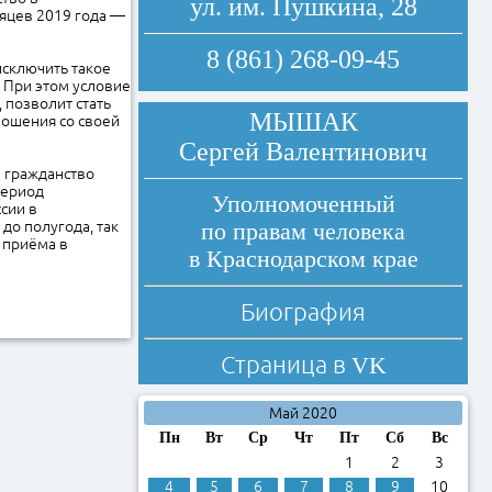
ул. им. Пушкина, 28
сяцев 2019 года —
8 (861) 268-09-45
исключить такое
. При этом условие
 позволит стать
МЫШАК
ношения со своей
Сергей Валентинович
е гражданство
период
Уполномоченный
сии в
до полугода, так
по правам человека
я приёма в
в Краснодарском крае
Биография
Страница в
VK
Май 2020
Пн
Вт
Ср
Чт
Пт
Сб
Вс
1
2
3
4
5
6
7
8
9
10