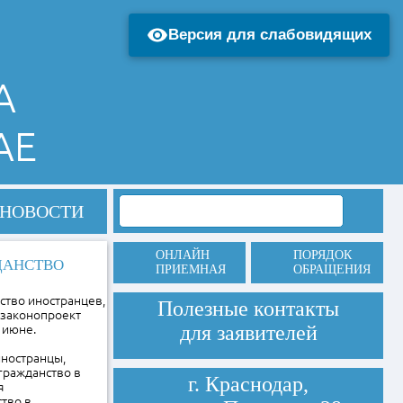
Версия для слабовидящих
А
АЕ
НОВОСТИ
ОНЛАЙН
ПОРЯДОК
ДАНСТВО
ПРИЕМНАЯ
ОБРАЩЕНИЯ
ство иностранцев,
Полезные контакты
 законопроект
для заявителей
 июне.
иностранцы,
гражданство в
г. Краснодар,
я
тво в