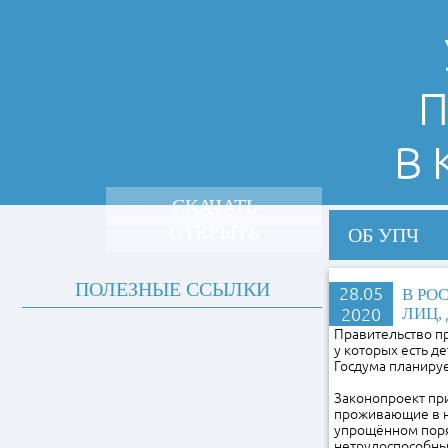
П
В
СКАЧАТЬ
ОТКРЫТЬ
ОБ УПЧ
ПОЛЕЗНЫЕ ССЫЛКИ
28.05
В РО
2020
ЛИЦ,
Правительство п
у которых есть д
Госдума планируе
Законопроект при
проживающие в на
упрощённом поря
нетрудоспособным