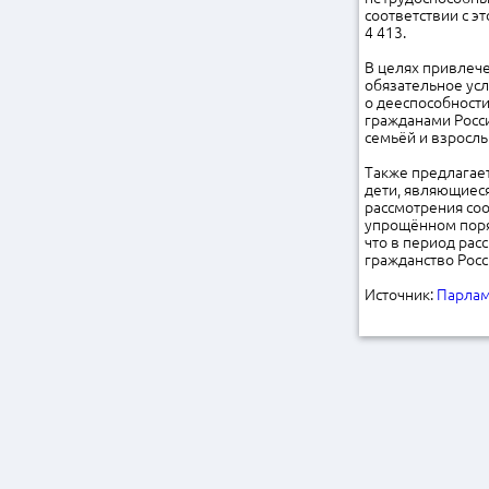
соответствии с э
4 413.
В целях привлеч
обязательное усл
о дееспособности
гражданами Росс
семьёй и взросл
Также предлагает
дети, являющиес
рассмотрения соо
упрощённом поряд
что в период рас
гражданство Росс
Источник:
Парлам