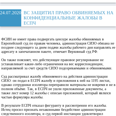
24.07.2020
ВС ЗАЩИТИЛ ПРАВО ОБВИНЯЕМЫХ НА
КОНФИДЕНЦИАЛЬНЫЕ ЖАЛОБЫ В
ЕСПЧ
ФСИН не имеет права подвергать цензуре жалобы обвиняемых в
Европейский суд по правам человека, администрация СИЗО обязана не
позднее следующего за днем подачи жалобы рабочего дня направлять ее
адресату в запечатанном пакете, отмечает Верховный суд РФ.
Он также поясняет, что действующее правовое регулирование не
устанавливает какие-либо ограничения на вес корреспонденции,
направляемой за счет средств СИЗО подозреваемыми и обвиняемыми.
Суд рассматривал жалобу обвиняемого на действия администрации
СИЗО: он подал в ЕСПЧ жалобу и приложения к ней на 1195 листах,
однако сотрудники изолятора переправили материалы не вовремя и не в
полном объёме. Так, в ЕСПЧ не ушли приложенные документы, а
также лист номер 12 жалобы с описью приложений, который являлся
частью формуляра жалобы.
В результате ЕСПЧ отказал фигуранту в рассмотрении его жалобы.
Истец просил признать незаконными бездействие администрации
следственного изолятора, и суд первой инстанции удовлетворил