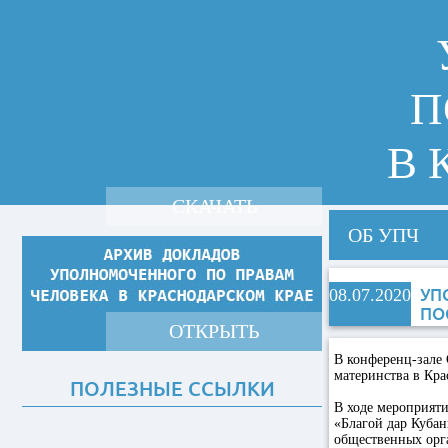
П
В 
СКАЧАТЬ
ОБ УПЧ
08.07.2020
УП
ПО
ОТКРЫТЬ
В конференц-зале 
материнства в Кра
ПОЛЕЗНЫЕ ССЫЛКИ
В ходе мероприят
«Благой дар Кубан
общественных орга