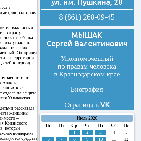
ул. им. Пушкина, 28
ности
Димитрия Болтонова
8 (861) 268-09-45
метил важность и
ич затронул
МЫШАК
личности ребенка
Сергей Валентинович
дениях уголовно-
вдали от своих
оченный. Он привел
Уполномоченный
ты на территории
 детей в период
по правам человека
в Краснодарском крае
номоченного по
и» Анжела
Биография
ьтациях края.
 отдела по защите
Юлия Хмелевская.
VK
Страница в
детьми рассказала
роекта женщины
димости –
Июль 2020
ия Кризисного
Пн
Вт
Ср
Чт
Пт
Сб
Вс
в, которые
1
2
3
4
5
ексная поддержка
ользуются средства
6
7
8
9
10
11
12