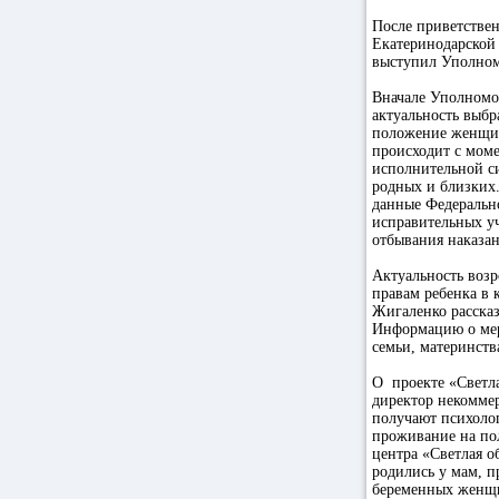
После приветствен
Екатеринодарской 
выступил Уполном
Вначале Уполномо
актуальность выбр
положение женщин
происходит с моме
исполнительной си
родных и близких.
данные Федеральн
исправительных уч
отбывания наказан
Актуальность воз
правам ребенка в 
Жигаленко рассказ
Информацию о мер
семьи, материнств
О проекте «Светл
директор некомме
получают психоло
проживание на по
центра «Светлая о
родились у мам, п
беременных женщи