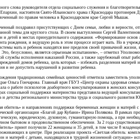
ного слова руководителя отдела социального служения и благотворитель
Епархии, настоятеля Свято-Ильинского храма г.Краснодара протоиерея 
оченный по правам человека в Краснодарском крае Сергей Мышак.
ченный поздравил присутствующих с Днем семьи, любви и верности, от
анной темы для круглого стола. В своем выступлении Сергей Валентинов
 и детей в местах принудительного содержания. «Формирование основ 
нта рождения, и ведущую роль в этом процессе играет мать. Но в учреж
стемы мать и ребенок находятся вне пределов своей привычной жизни, 
 Это, безусловно, является серьезным испытанием», – отметил Уполном
ой службы исполнения наказаний России, а также зарубежный опыт рабо
реждений домов ребенка, цель которых – избежать разделения матерей и
ия и не допустить нарушений в развитии ребенка.
рождения традиционных семейных ценностей отметила заместитель упол
крае Ольга Гончарова. Главный врач ГБУЗ «Центр охраны здоровья семь
ала о работе психологов доабортного консультирования в женских консул
ах социальной поддержки материнства представила ведущий консультант
а и детства регионального министерства труда и социального развития 
ая обитель» и направлениях поддержки беременных женщин и матерей с 
рческой организации «Благой дар Кубани» Ирина Полякова. В рамках п
гическую, юридическую, духовную, гуманитарную помощь, а при необхо
лном бытовом и продовольственном обеспечении. За 2 года существован
битель» приют получили 22 женщины и 35 детей, в том числе 8 младенце
роживающих в центре. При реализации проекта «Светлая обитель: компл
н и матерей с детьми, находящихся в трудной жизненной ситуации» исп