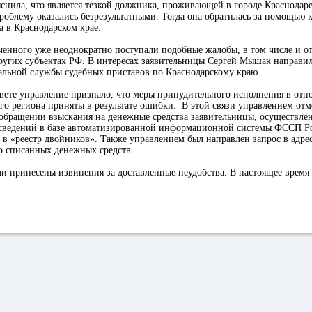
снила, что является тезкой должника, проживающей в городе Краснодар
роблему оказались безрезультатными. Тогда она обратилась за помощью
а в Краснодарском крае.
енного уже неоднократно поступали подобные жалобы, в том числе и от
угих субъектах РФ. В интересах заявительницы Сергей Мышак направил
альной службы судебных приставов по Краснодарскому краю.
вете управление признало, что меры принудительного исполнения в от
го региона приняты в результате ошибки. В этой связи управлением от
обращении взыскания на денежные средства заявительницы, осуществлен
сведений в базе автоматизированной информационной системы ФССП Р
 «реестр двойников». Также управлением был направлен запрос в адрес
о списанных денежных средств.
и принесены извинения за доставленные неудобства. В настоящее время