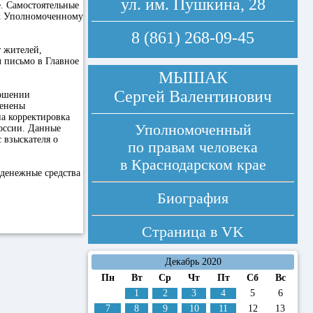
ул. им. Пушкина, 28
е. Самостоятельные
 к Уполномоченному
8 (861) 268-09-45
 жителей,
 письмо в Главное
МЫШАК
Сергей Валентинович
ношении
менены
а корректировка
Уполномоченный
оссии. Данные
 взыскателя о
по правам человека
в Краснодарском крае
 денежные средства
Биография
Страница в
VK
Декабрь 2020
Пн
Вт
Ср
Чт
Пт
Сб
Вс
1
2
3
4
5
6
7
8
9
10
11
12
13