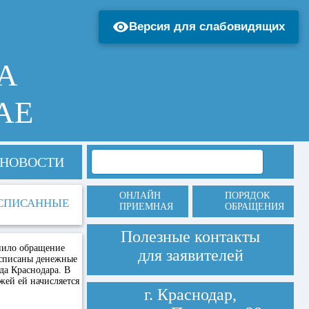
Версия для слабовидящих
А
АЕ
НОВОСТИ
ОНЛАЙН
ПОРЯДОК
 СПИСАННЫЕ
ПРИЕМНАЯ
ОБРАЩЕНИЯ
Полезные контакты
пило обращение
для заявителей
 списаны денежные
да Краснодара. В
ежей ей начисляется
г. Краснодар,