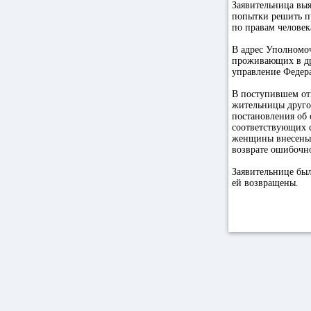
Заявительница выя
попытки решить п
по правам человек
В адрес Уполномоч
проживающих в др
управление Федер
В поступившем от
жительницы друго
постановления об 
соответствующих 
женщины внесены в
возврате ошибочн
Заявительнице был
ей возвращены.