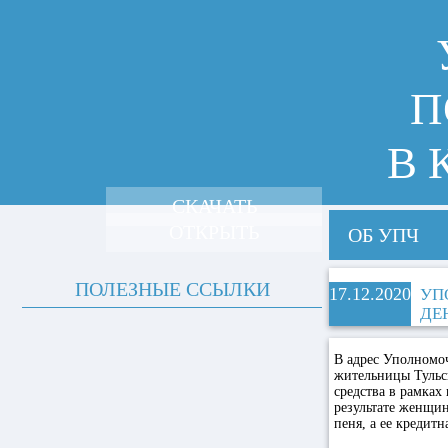
П
В 
СКАЧАТЬ
ОТКРЫТЬ
ОБ УПЧ
ПОЛЕЗНЫЕ ССЫЛКИ
17.12.2020
УП
ДЕ
В адрес Уполномо
жительницы Тульск
средства в рамках
результате женщин
пеня, а ее кредитн