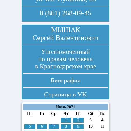
8 (861) 268-09-45
МЫШАК
Сергей Валентинович
Уполномоченный
по правам человека
в Краснодарском крае
Биография
Страница в
VK
Июль 2021
Пн
Вт
Ср
Чт
Пт
Сб
Вс
1
2
3
4
5
6
7
8
9
10
11