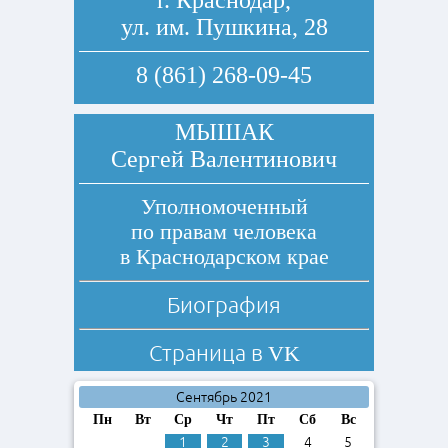
г. Краснодар,
ул. им. Пушкина, 28
8 (861) 268-09-45
МЫШАК
Сергей Валентинович
Уполномоченный
по правам человека
в Краснодарском крае
Биография
Страница в
VK
Сентябрь 2021
Пн
Вт
Ср
Чт
Пт
Сб
Вс
1
2
3
4
5