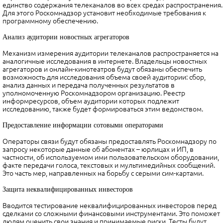
единство содержания телеканалов во всех средах распространения.
Для этого Роскомнадзор установит необходимые требования к
программному обеспечению.
Анализ аудитории новостных агрегаторов
Механизм измерения аудитории телеканалов распространяется на
аналогичные исследования в интернете. Владельцы новостных
агрегаторов и онлайн-кинотеатров будут обязаны обеспечить
возможность для исследования объема своей аудитории: сбор,
анализ данных и передача полученных результатов в
уполномоченную Роскомнадзором организацию. Реестр
информресурсов, объем аудитории которых подлежит
исследованию, также будет формироваться этим ведомством.
Предоставление информации сотовыми операторами
Операторы связи будут обязаны предоставлять Роскомнадзору по
запросу некоторые данные об абонентах – юрлицах и ИП, в
частности, об используемом ими пользовательском оборудовании,
факте передачи голоса, текстовых и мультимедийных сообщений.
Это часть мер, направленных на борьбу с серыми сим-картами.
Защита неквалифицированных инвесторов
Вводится тестирование неквалифицированных инвесторов перед
сделками со сложными финансовыми инструментами. Это поможет
людям оценить свои знания и принимаемые риски. Тесты будут