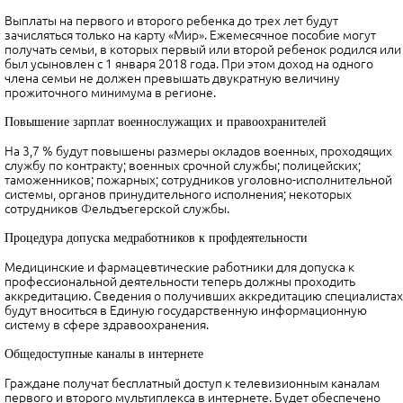
Выплаты на первого и второго ребенка до трех лет будут
зачисляться только на карту «Мир». Ежемесячное пособие могут
получать семьи, в которых первый или второй ребенок родился или
был усыновлен с 1 января 2018 года. При этом доход на одного
члена семьи не должен превышать двукратную величину
прожиточного минимума в регионе.
Повышение зарплат военнослужащих и правоохранителей
На 3,7 % будут повышены размеры окладов военных, проходящих
службу по контракту; военных срочной службы; полицейских;
таможенников; пожарных; сотрудников уголовно-исполнительной
системы, органов принудительного исполнения; некоторых
сотрудников Фельдъегерской службы.
Процедура допуска медработников к профдеятельности
Медицинские и фармацевтические работники для допуска к
профессиональной деятельности теперь должны проходить
аккредитацию. Сведения о получивших аккредитацию специалистах
будут вноситься в Единую государственную информационную
систему в сфере здравоохранения.
Общедоступные каналы в интернете
Граждане получат бесплатный доступ к телевизионным каналам
первого и второго мультиплекса в интернете. Будет обеспечено