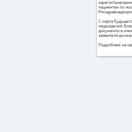
зарегистрирован
пациентам по жиз
Росздравнадзором
С марта будущего
медизделий. Бла
документы в элек
заявителя должен
Подробнее: на с