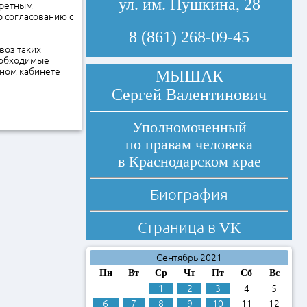
ул. им. Пушкина, 28
кретным
о согласованию с
8 (861) 268-09-45
воз таких
еобходимые
чном кабинете
МЫШАК
Сергей Валентинович
Уполномоченный
по правам человека
в Краснодарском крае
Биография
Страница в
VK
Сентябрь 2021
Пн
Вт
Ср
Чт
Пт
Сб
Вс
1
2
3
4
5
6
7
8
9
10
11
12