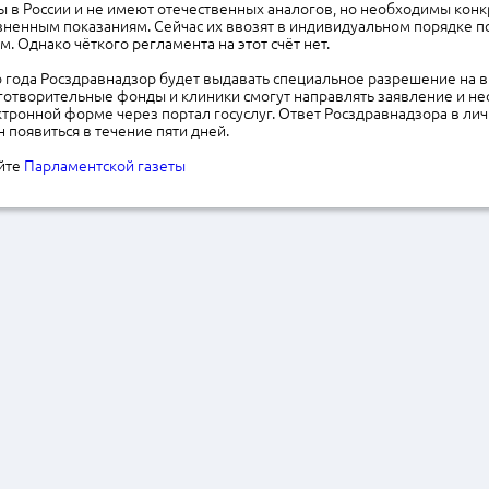
ы в России и не имеют отечественных аналогов, но необходимы кон
ненным показаниям. Сейчас их ввозят в индивидуальном порядке п
. Однако чёткого регламента на этот счёт нет.
 года Росздравнадзор будет выдавать специальное разрешение на в
готворительные фонды и клиники смогут направлять заявление и н
тронной форме через портал госуслуг. Ответ Росздравнадзора в ли
 появиться в течение пяти дней.
айте
Парламентской газеты