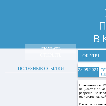
П
В
СКАЧАТЬ
ОТКРЫТЬ
ОБ УПЧ
ПОЛЕЗНЫЕ ССЫЛКИ
28.09.2021
ТЯ
НЕ
Правительство Р
пациентов: с 1 м
разрешение на эт
официальном сай
В новом постанов