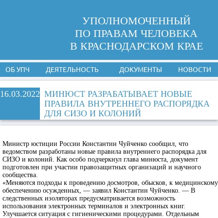
УПОЛНОМОЧЕННЫЙ
ПО ПРАВАМ ЧЕЛОВЕКА
В КРАСНОДАРСКОМ КРАЕ
ОБ УПЧ
ДЕЯТЕЛЬНОСТЬ
ДОКУМЕНТЫ
НОВОСТИ
16.03.2022
МИНЮСТ РАЗРАБАТЫВАЕТ НОВЫЕ
ПРАВИЛА ВНУТРЕННЕГО РАСПОРЯДКА
ДЛЯ СИЗО И КОЛОНИЙ
Министр юстиции России Константин Чуйченко сообщил, что
ведомством разработаны новые правила внутреннего распорядка для
СИЗО и колоний. Как особо подчеркнул глава минюста, документ
подготовлен при участии правозащитных организаций и научного
сообщества.
«Меняются подходы к проведению досмотров, обысков, к медицинскому
обеспечению осужденных, — заявил Константин Чуйченко. — В
следственных изоляторах предусматривается возможность
использования электронных терминалов и электронных книг.
Улучшается ситуация с гигиеническими процедурами. Отдельным