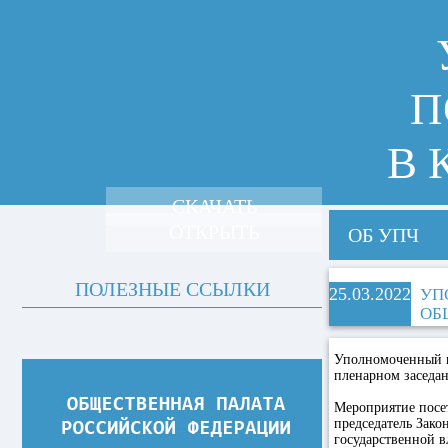
П
В 
СКАЧАТЬ
ОТКРЫТЬ
ОБ УПЧ
ПОЛЕЗНЫЕ ССЫЛКИ
25.03.2022
УП
ОБ
Уполномоченный п
пленарном заседа
Мероприятие посет
председатель Зако
государственной в