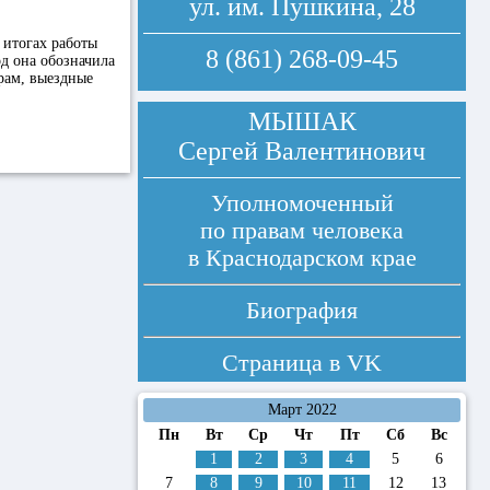
ул. им. Пушкина, 28
 итогах работы
8 (861) 268-09-45
од она обозначила
рам, выездные
МЫШАК
Сергей Валентинович
Уполномоченный
по правам человека
в Краснодарском крае
Биография
Страница в
VK
Март 2022
Пн
Вт
Ср
Чт
Пт
Сб
Вс
1
2
3
4
5
6
7
8
9
10
11
12
13