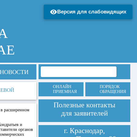
Версия для слабовидящих
А
АЕ
НОВОСТИ
ОНЛАЙН
ПОРЯДОК
АЕВОЙ
ПРИЕМНАЯ
ОБРАЩЕНИЯ
Полезные контакты
е в расширенном
для заявителей
ондратьев и
г. Краснодар,
ставители органов
коммерческих