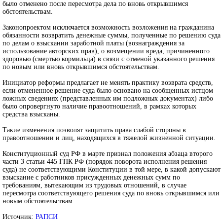
было отменено после пересмотра дела по вновь открывшимся
обстоятельствам.
Законопроектом исключается возможность возложения на гражданина
обязанности возвратить денежные суммы, полученные по решению суда
по делам о взыскании заработной платы (вознаграждения за
использование авторских прав), о возмещении вреда, причиненного
здоровью (смертью кормильца) в связи с отменой указанного решения
по новым или вновь открывшимся обстоятельствам.
Инициатор реформы предлагает не менять практику возврата средств,
если отмененное решение суда было основано на сообщенных истцом
ложных сведениях (представленных им подложных документах) либо
было опровергнуто наличие правоотношений, в рамках которых
средства взысканы.
Такие изменения позволят защитить права слабой стороны в
правоотношении и лиц, находящихся в тяжелой жизненной ситуации.
Конституционный суд РФ в марте признал положения абзаца второго
части 3 статьи 445 ГПК РФ (порядок поворота исполнения решения
суда) не соответствующими Конституции в той мере, в какой допускают
взыскание с работников присужденных денежных сумм по
требованиям, вытекающим из трудовых отношений, в случае
пересмотра соответствующего решения суда по вновь открывшимся или
новым обстоятельствам.
Источник:
РАПСИ