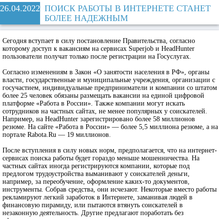
26.04.2022
ПОИСК РАБОТЫ В ИНТЕРНЕТЕ СТАНЕТ
БОЛЕЕ НАДЕЖНЫМ
Сегодня вступает в силу постановление Правительства, согласно
которому доступ к вакансиям на сервисах Superjob и HeadНunter
пользователи получат только после регистрации на Госуслугах.
Согласно изменениям в Закон «О занятости населения в РФ», органы
власти, государственные и муниципальные учреждения, организации с
госучастием, индивидуальные предприниматели и компании со штатом
более 25 человек обязаны размещать вакансии на единой цифровой
платформе «Работа в России». Также компании могут искать
сотрудников на частных сайтах, не менее популярных у соискателей.
Например, на HeadHunter зарегистрировано более 58 миллионов
резюме. На сайте «Работа в России» — более 5,5 миллиона резюме, а на
портале Rabota.Ru — 19 миллионов.
После вступления в силу новых норм, предполагается, что на интернет-
сервисах поиска работы будет гораздо меньше мошенничества. На
частных сайтах иногда регистрируются компании, которые под
предлогом трудоустройства выманивают у соискателей деньги,
например, за переобучение, оформление каких-то документов,
инструменты. Собрав средства, они исчезают. Некоторые вместо работы
рекламируют легкий заработок в Интернете, заманивая людей в
финансовую пирамиду, или пытаются втянуть соискателей в
незаконную деятельность. Другие предлагают поработать без