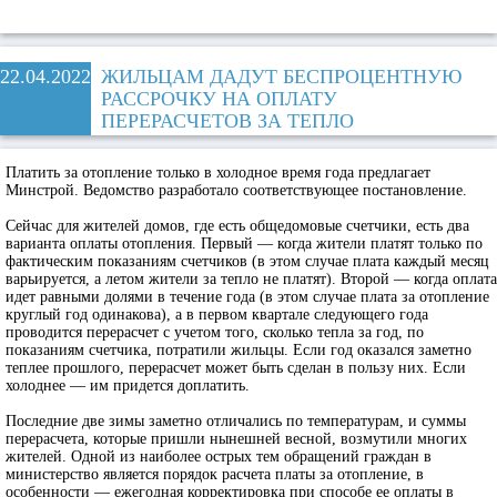
22.04.2022
ЖИЛЬЦАМ ДАДУТ БЕСПРОЦЕНТНУЮ
РАССРОЧКУ НА ОПЛАТУ
ПЕРЕРАСЧЕТОВ ЗА ТЕПЛО
Платить за отопление только в холодное время года предлагает
Минстрой. Ведомство разработало соответствующее постановление.
Сейчас для жителей домов, где есть общедомовые счетчики, есть два
варианта оплаты отопления. Первый — когда жители платят только по
фактическим показаниям счетчиков (в этом случае плата каждый месяц
варьируется, а летом жители за тепло не платят). Второй — когда оплата
идет равными долями в течение года (в этом случае плата за отопление
круглый год одинакова), а в первом квартале следующего года
проводится перерасчет с учетом того, сколько тепла за год, по
показаниям счетчика, потратили жильцы. Если год оказался заметно
теплее прошлого, перерасчет может быть сделан в пользу них. Если
холоднее — им придется доплатить.
Последние две зимы заметно отличались по температурам, и суммы
перерасчета, которые пришли нынешней весной, возмутили многих
жителей. Одной из наиболее острых тем обращений граждан в
министерство является порядок расчета платы за отопление, в
особенности — ежегодная корректировка при способе ее оплаты в