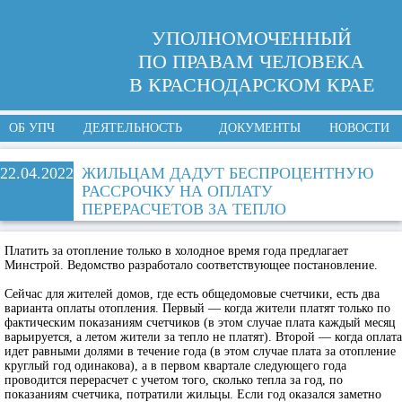
УПОЛНОМОЧЕННЫЙ
ПО ПРАВАМ ЧЕЛОВЕКА
В КРАСНОДАРСКОМ КРАЕ
ОБ УПЧ
ДЕЯТЕЛЬНОСТЬ
ДОКУМЕНТЫ
НОВОСТИ
22.04.2022
ЖИЛЬЦАМ ДАДУТ БЕСПРОЦЕНТНУЮ
РАССРОЧКУ НА ОПЛАТУ
ПЕРЕРАСЧЕТОВ ЗА ТЕПЛО
Платить за отопление только в холодное время года предлагает
Минстрой. Ведомство разработало соответствующее постановление.
Сейчас для жителей домов, где есть общедомовые счетчики, есть два
варианта оплаты отопления. Первый — когда жители платят только по
фактическим показаниям счетчиков (в этом случае плата каждый месяц
варьируется, а летом жители за тепло не платят). Второй — когда оплата
идет равными долями в течение года (в этом случае плата за отопление
круглый год одинакова), а в первом квартале следующего года
проводится перерасчет с учетом того, сколько тепла за год, по
показаниям счетчика, потратили жильцы. Если год оказался заметно