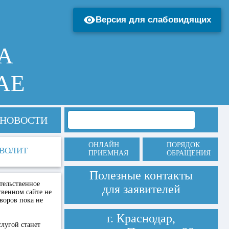
Версия для слабовидящих
А
АЕ
НОВОСТИ
ОНЛАЙН
ПОРЯДОК
ВОЛИТ
ПРИЕМНАЯ
ОБРАЩЕНИЯ
Полезные контакты
тельственное
для заявителей
твенном сайте не
воров пока не
г. Краснодар,
слугой станет