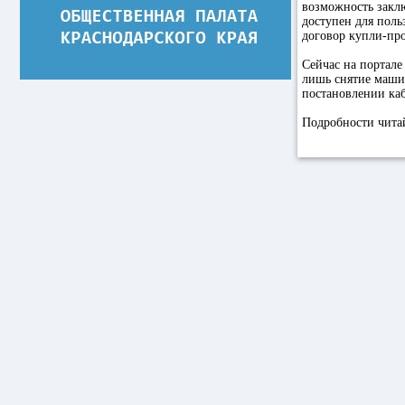
возможность закл
доступен для поль
договор купли-пр
Сейчас на портале
лишь снятие машин
постановлении ка
Подробности чита