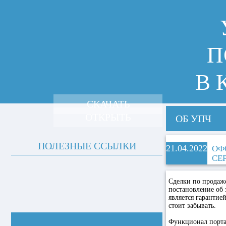
П
В 
СКАЧАТЬ
ОТКРЫТЬ
ОБ УПЧ
ПОЛЕЗНЫЕ ССЫЛКИ
21.04.2022
ОФ
СЕ
Сделки по продаже
постановление об 
является гаранти
стоит забывать.
Функционал портал