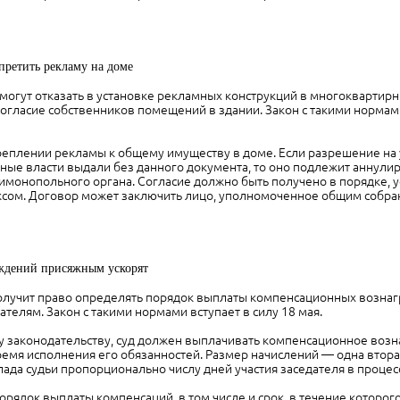
претить рекламу на доме
могут отказать в установке рекламных конструкций в многоквартирн
согласие собственников помещений в здании. Закон с такими нормами
реплении рекламы к общему имуществу в доме. Если разрешение на 
ные власти выдали без данного документа, то оно подлежит аннули
имонопольного органа. Согласие должно быть получено в порядке, 
ом. Договор может заключить лицо, уполномоченное общим собр
ждений присяжным ускорят
олучит право определять порядок выплаты компенсационных возна
телям. Закон с такими нормами вступает в силу 18 мая.
 законодательству, суд должен выплачивать компенсационное воз
емя исполнения его обязанностей. Размер начислений — одна втора
ада судьи пропорционально числу дней участия заседателя в процес
рядок выплаты компенсаций, в том числе и срок, в течение которог