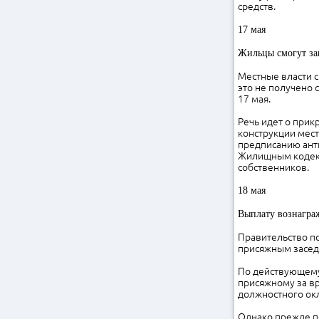
средств.
17 мая
Жильцы смогут за
Местные власти с
это не получено 
17 мая.
Речь идет о прик
конструкции мест
предписанию ант
Жилищным кодекс
собственников.
18 мая
Выплату вознагра
Правительство п
присяжным заседа
По действующему
присяжному за вр
должностного окл
Однако прежде по