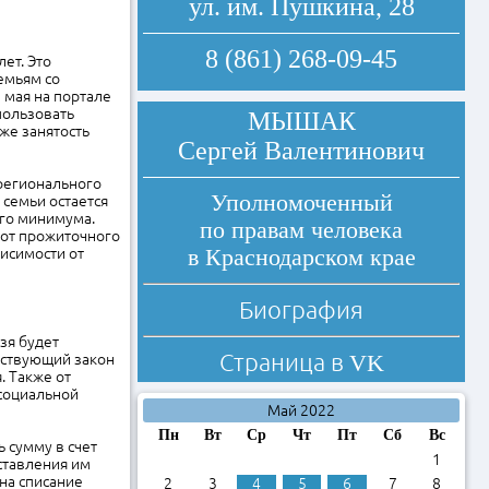
ул. им. Пушкина, 28
8 (861) 268-09-45
ет. Это
емьям со
мая на портале
пользовать
МЫШАК
же занятость
Сергей Валентинович
 регионального
Уполномоченный
семьи остается
ого минимума.
по правам человека
в от прожиточного
в Краснодарском крае
висимости от
Биография
зя будет
Страница в
VK
тствующий закон
. Также от
социальной
Май 2022
Пн
Вт
Ср
Чт
Пт
Сб
Вс
 сумму в счет
1
ставления им
на списание
2
3
4
5
6
7
8