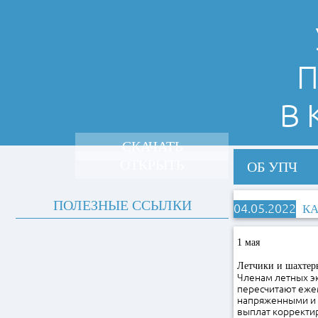
П
В
СКАЧАТЬ
ОТКРЫТЬ
ОБ УПЧ
ПОЛЕЗНЫЕ ССЫЛКИ
04.05.2022
КА
1 мая
Летчики и шахтер
Членам летных э
пересчитают ежем
напряженными и 
выплат корректиру