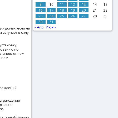
9
10
11
12
13
14
15
16
17
18
19
20
21
22
23
24
25
26
27
28
29
30
31
« Апр
Июн »
ых домах, если на
 вступает в силу
установку
рованию по
установленном
анием
граждений
награждение
я части
се.
о это необходимо