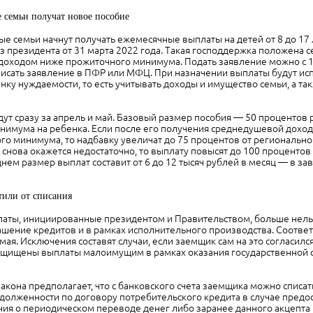
 семьи получат новое пособие
 семьи начнут получать ежемесячные выплаты на детей от 8 до 17 л
з президента от 31 марта 2022 года. Такая господдержка положена с
оходом ниже прожиточного минимума. Подать заявление можно с 1 
писать заявление в ПФР или МФЦ. При назначении выплаты будут ис
ку нуждаемости, то есть учитывать доходы и имущество семьи, а так
ут сразу за апрель и май. Базовый размер пособия — 50 процентов
имума на ребенка. Если после его получения среднедушевой доход 
го минимума, то надбавку увеличат до 75 процентов от региональн
в снова окажется недостаточно, то выплату повысят до 100 проценто
нем размер выплат составит от 6 до 12 тысяч рублей в месяц — в за
или от списания
аты, инициированные президентом и Правительством, больше нель
ашение кредитов и в рамках исполнительного производства. Соотве
 мая. Исключения составят случаи, если заемщик сам на это согласился
защищены выплаты малоимущим в рамках оказания государственной 
акона предполагает, что с банковского счета заемщика можно списать
долженности по договору потребительского кредита в случае предо
ия о периодическом переводе денег либо заранее данного акцепта 