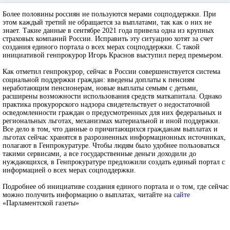
Более половины россиян не пользуются мерами соцподдержки. При
этом каждый третий не обращается за выплатами, так как о них не
знает. Такие данные в сентябре 2021 года привела одна из крупных
страховых компаний России. Исправить эту ситуацию хотят за счет
создания единого портала о всех мерах соцподдержки. С такой
инициативой генпрокурор Игорь Краснов выступил перед премьером.
Как отметил генпрокурор, сейчас в России совершенствуется система
социальной поддержки граждан: введены доплаты к пенсиям
неработающим пенсионерам, новые выплаты семьям с детьми,
расширены возможности использования средств маткапитала. Однако
практика прокурорского надзора свидетельствует о недостаточной
осведомленности граждан о предусмотренных для них федеральных и
региональных льготах, механизмах материальной и иной поддержки.
Все дело в том, что данные о причитающихся гражданам выплатах и
льготах сейчас хранятся в разрозненных информационных источниках,
полагают в Генпрокуратуре. Чтобы людям было удобнее пользоваться
такими сервисами, а все государственные деньги доходили до
нуждающихся, в Генпрокуратуре предложили создать единый портал с
информацией о всех мерах соцподдержки.
Подробнее об инициативе создания единого портала и о том, где сейчас
можно получить информацию о выплатах, читайте на
сайте
«Парламентской газеты»