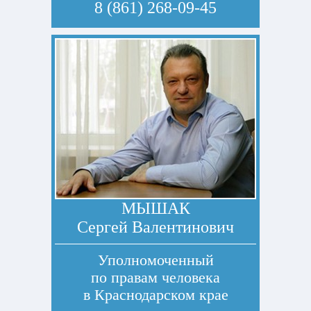
8 (861) 268-09-45
МЫШАК
Сергей Валентинович
Уполномоченный
по правам человека
в Краснодарском крае