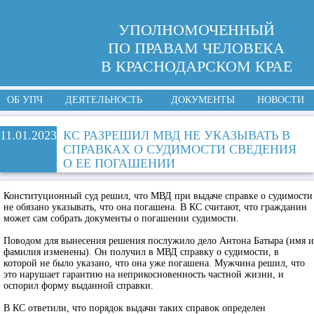
УПОЛНОМОЧЕННЫЙ
ПО ПРАВАМ ЧЕЛОВЕКА
В КРАСНОДАРСКОМ КРАЕ
ОБ УПЧ
ДЕЯТЕЛЬНОСТЬ
ДОКУМЕНТЫ
НОВОСТИ
11.01.2023
КС РАЗРЕШИЛ МВД НЕ УКАЗЫВАТЬ В
СПРАВКАХ О СУДИМОСТИ СВЕДЕНИЯ
О ЕЕ ПОГАШЕНИИ
Конституционный суд решил, что МВД при выдаче справке о судимости
не обязано указывать, что она погашена. В КС считают, что гражданин
может сам собрать документы о погашении судимости.
Поводом для вынесения решения послужило дело Антона Батыра (имя и
фамилия изменены). Он получил в МВД справку о судимости, в
которой не было указано, что она уже погашена. Мужчина решил, что
это нарушает гарантию на неприкосновенность частной жизни, и
оспорил форму выданной справки.
В КС ответили, что порядок выдачи таких справок определен