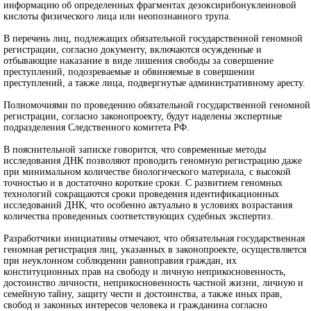
информацию об определенных фрагментах дезоксирибонуклеиновой
кислоты физического лица или неопознанного трупа.
В перечень лиц, подлежащих обязательной государственной геномной
регистрации, согласно документу, включаются осужденные и
отбывающие наказание в виде лишения свободы за совершение
преступлений, подозреваемые и обвиняемые в совершении
преступлений, а также лица, подвергнутые административному аресту.
Полномочиями по проведению обязательной государственной геномной
регистрации, согласно законопроекту, будут наделены экспертные
подразделения Следственного комитета РФ.
В пояснительной записке говорится, что современные методы
исследования ДНК позволяют проводить геномную регистрацию даже
при минимальном количестве биологического материала, с высокой
точностью и в достаточно короткие сроки. С развитием геномных
технологий сокращаются сроки проведения идентификационных
исследований ДНК, что особенно актуально в условиях возрастания
количества проведенных соответствующих судебных экспертиз.
Разработчики инициативы отмечают, что обязательная государственная
геномная регистрация лиц, указанных в законопроекте, осуществляется
при неуклонном соблюдении равноправия граждан, их
конституционных прав на свободу и личную неприкосновенность,
достоинство личности, неприкосновенность частной жизни, личную и
семейную тайну, защиту чести и достоинства, а также иных прав,
свобод и законных интересов человека и гражданина согласно