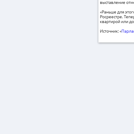
выставление отме
«Раньше для это
Росреестре. Тепе
квартирой или до
Источник: «
Парла