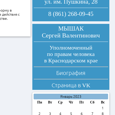
ул. им. Пушкина, 28
форму в
8 (861) 268-09-45
е действия с
стве.
МЫШАК
Сергей Валентинович
Уполномоченный
по правам человека
в Краснодарском крае
Биография
Страница в
VK
Январь 2023
Пн
Вт
Ср
Чт
Пт
Сб
Вс
1
2
3
4
5
6
7
8