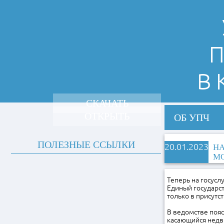
П
В
СКАЧАТЬ
ОТКРЫТЬ
ОБ УПЧ
ПОЛЕЗНЫЕ ССЫЛКИ
20.01.2023
НА
М
Теперь на госусл
Единый государс
только в присутс
В ведомстве пояс
касающийся недв