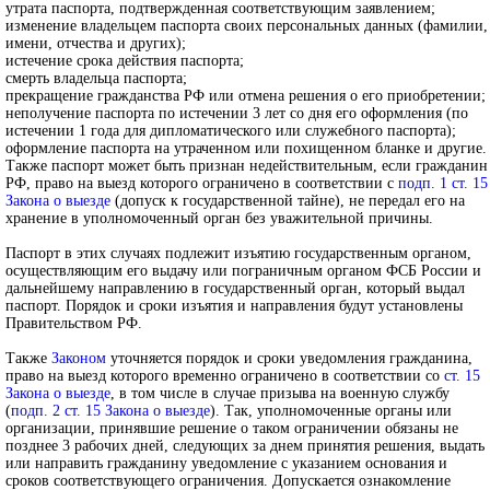
утрата паспорта, подтвержденная соответствующим заявлением;
изменение владельцем паспорта своих персональных данных (фамилии,
имени, отчества и других);
истечение срока действия паспорта;
смерть владельца паспорта;
прекращение гражданства РФ или отмена решения о его приобретении;
неполучение паспорта по истечении 3 лет со дня его оформления (по
истечении 1 года для дипломатического или служебного паспорта);
оформление паспорта на утраченном или похищенном бланке и другие.
Также паспорт может быть признан недействительным, если гражданин
РФ, право на выезд которого ограничено в соответствии с
подп. 1 ст. 15
Закона о выезде
(допуск к государственной тайне), не передал его на
хранение в уполномоченный орган без уважительной причины.
Паспорт в этих случаях подлежит изъятию государственным органом,
осуществляющим его выдачу или пограничным органом ФСБ России и
дальнейшему направлению в государственный орган, который выдал
паспорт. Порядок и сроки изъятия и направления будут установлены
Правительством РФ.
Также
Законом
уточняется порядок и сроки уведомления гражданина,
право на выезд которого временно ограничено в соответствии со
ст. 15
Закона о выезде
, в том числе в случае призыва на военную службу
(
подп. 2 ст. 15 Закона о выезде
). Так, уполномоченные органы или
организации, принявшие решение о таком ограничении обязаны не
позднее 3 рабочих дней, следующих за днем принятия решения, выдать
или направить гражданину уведомление с указанием основания и
сроков соответствующего ограничения. Допускается ознакомление