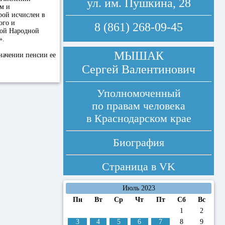
ул. им. Пушкина, 28
ем и
рой исчислен в
ого и
8 (861) 268-09-45
кой Народной
».
МЫШАК
начении пенсии ее
Сергей Валентинович
Уполномоченный
по правам человека
в Краснодарском крае
Биография
Страница в
VK
Июль 2023
Пн
Вт
Ср
Чт
Пт
Сб
Вс
1
2
3
4
5
6
7
8
9