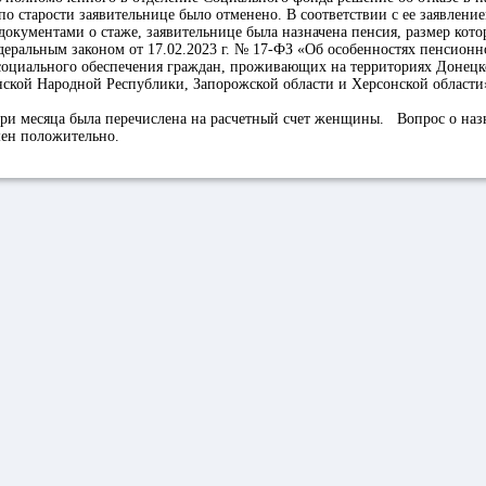
по старости заявительнице было отменено. В соответствии с ее заявлени
окументами о стаже, заявительнице была назначена пенсия, размер кото
деральным законом от 17.02.2023 г. № 17-ФЗ «Об особенностях пенсионн
социального обеспечения граждан, проживающих на территориях Донец
нской Народной Республики, Запорожской области и Херсонской области
три месяца была перечислена на расчетный счет женщины. Вопрос о наз
шен положительно.