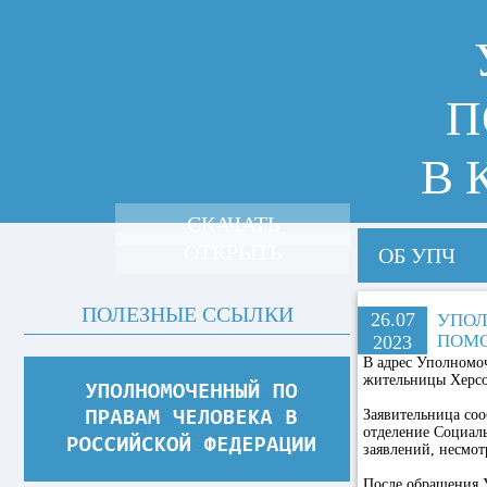
П
В 
СКАЧАТЬ
ОТКРЫТЬ
ОБ УПЧ
ПОЛЕЗНЫЕ ССЫЛКИ
26.07
УПОЛ
ПОМО
2023
В адрес Уполномо
жительницы Херсон
Заявительница соо
отделение Социаль
заявлений, несмот
После обращения 