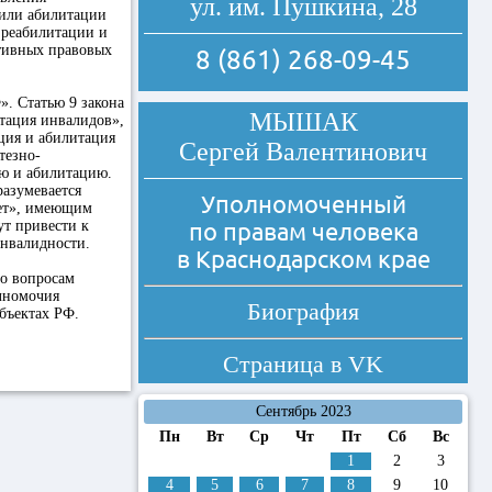
ул. им. Пушкина, 28
или абилитации
 реабилитации и
ативных правовых
8 (861) 268-09-45
. Статью 9 закона
МЫШАК
итация инвалидов»,
ция и абилитация
Сергей Валентинович
тезно-
ю и абилитацию.
разумевается
Уполномоченный
лет», имеющим
ут привести к
по правам человека
инвалидности.
в Краснодарском крае
по вопросам
олномочия
Биография
бъектах РФ.
Страница в
VK
Сентябрь 2023
Пн
Вт
Ср
Чт
Пт
Сб
Вс
1
2
3
4
5
6
7
8
9
10