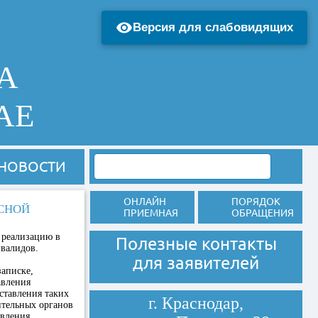
Версия для слабовидящих
А
АЕ
НОВОСТИ
ОНЛАЙН
ПОРЯДОК
СНОЙ
ПРИЕМНАЯ
ОБРАЩЕНИЯ
 реализацию в
Полезные контакты
нвалидов.
для заявителей
записке,
авления
ставления таких
г. Краснодар,
ительных органов
овления