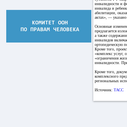
инвалидности и ф
инвалида и ребен
абилитации, оказ
актах», — указано
Основные изменени
предлагается изло
а также содержани
инвалидов включае
ортопедическую п
Кроме того, проек
«комплекс услуг,
«ограничения жизн
инвалидности. Пр
Кроме того, докум
комплексного пред
региональных испо
Источник:
ТАСС