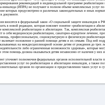
ормирования рекомендаций в индивидуальной программе реабилитации 
ка-инвалида (ИПРА) не получают в полном объеме комплексных услуг по
ание которых предусмотрено в различных законодательных и иных норм
 в документе.
я вносятся в федеральный закон «О социальной защите инвалидов в РФ»
жить в новой редакции, которая поясняет понятие «реабилитация и абил
е комплексной реабилитации и абилитации. Так, комплексная реабилита
т в себя медицинскую реабилитацию, санаторно-курортное лечение, про
омощь, профессиональную, социокультурную и физическую реабилитаци
т включает положение о ранней помощи детям и их семьям. Под ней под
 оказываемых на междисциплинарной основе детям от рождения до трех 
едеятельности либо ограниченные возможности здоровья», которые мог
и этом помощь должна оказываться детям независимо от наличия у них 
ент уточняет полномочия федеральных органов исполнительной власти 
оставления услуг по реабилитации и абилитации инвалидов, а также п
лнительных органов по организации и предоставлению таких услуг в су