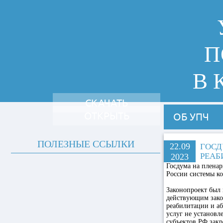
П
В 
СКАЧАТЬ
ОТКРЫТЬ
ОБ УПЧ
ПОЛЕЗНЫЕ ССЫЛКИ
22.09
ГОСД
РЕАБ
2023
Госдума на пленар
России системы ко
Законопроект был 
действующим зако
реабилитации и аб
услуг не установ
субъектов РФ закр