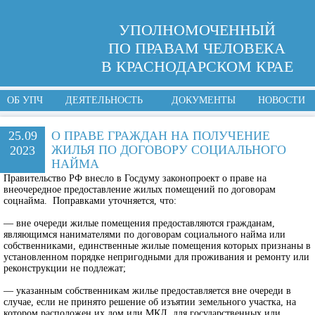
УПОЛНОМОЧЕННЫЙ
ПО ПРАВАМ ЧЕЛОВЕКА
В КРАСНОДАРСКОМ КРАЕ
ОБ УПЧ
ДЕЯТЕЛЬНОСТЬ
ДОКУМЕНТЫ
НОВОСТИ
25.09
О ПРАВЕ ГРАЖДАН НА ПОЛУЧЕНИЕ
ЖИЛЬЯ ПО ДОГОВОРУ СОЦИАЛЬНОГО
2023
НАЙМА
Правительство РФ внесло в Госдуму законопроект о праве на
внеочередное предоставление жилых помещений по договорам
соцнайма. Поправками уточняется, что:
— вне очереди жилые помещения предоставляются гражданам,
являющимся нанимателями по договорам социального найма или
собственниками, единственные жилые помещения которых признаны в
установленном порядке непригодными для проживания и ремонту или
реконструкции не подлежат;
— указанным собственникам жилье предоставляется вне очереди в
случае, если не принято решение об изъятии земельного участка, на
котором расположен их дом или МКД, для государственных или