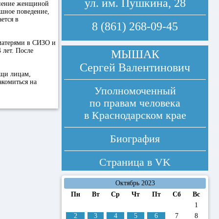
ул. им. Пушкина, 28
лнение женщиной
ушное поведение,
ется в
8 (861) 268-09-45
 матерями в СИЗО и
 лет. После
МЫШАК
Сергей Валентинович
ощи лицам,
комиться на
Уполномоченный
по правам человека
в Краснодарском крае
Биография
Страница в
VK
Октябрь 2023
Пн
Вт
Ср
Чт
Пт
Сб
Вс
1
2
3
4
5
6
7
8