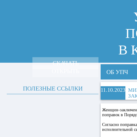
П
В 
СКАЧАТЬ
ОТКРЫТЬ
ОБ УПЧ
ПОЛЕЗНЫЕ ССЫЛКИ
11.10.2023
МИ
ЗА
Женщин-заключенны
поправок в Поряд
Согласно поправка
исполнительной си