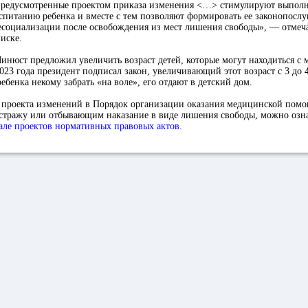
предусмотренные проектом приказа изменения <…> стимулируют выпо
спитанию ребенка и вместе с тем позволяют формировать ее законопосл
есоциализации после освобождения из мест лишения свободы», — отмеча
иске.
нюст предложил увеличить возраст детей, которые могут находиться с
023 года президент подписал закон, увеличивающий этот возраст с 3 до 4
ребенка некому забрать «на воле», его отдают в детский дом.
 проекта изменений в Порядок организации оказания медицинской пом
стражу или отбывающим наказание в виде лишения свободы, можно озна
але проектов нормативных правовых актов
.