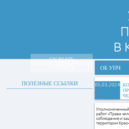
П
В
СКАЧАТЬ
ОТКРЫТЬ
ОБ УПЧ
ПОЛЕЗНЫЕ ССЫЛКИ
05.03.2024
КО
ПР
ЧЕ
Уполномоченный 
работ «Права че
соблюдения и защ
территории Красн