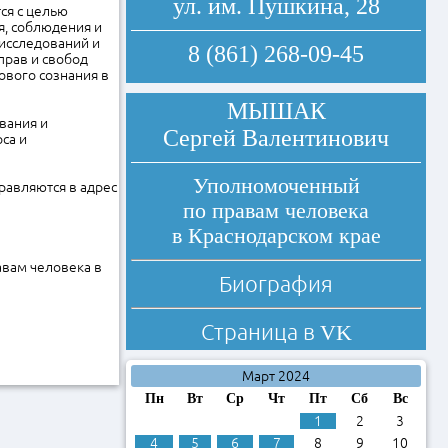
ул. им. Пушкина, 28
ся с целью
, соблюдения и
 исследований и
8 (861) 268-09-45
прав и свобод
ового сознания в
МЫШАК
вания и
Сергей Валентинович
са и
Уполномоченный
равляются в адрес
по правам человека
в Краснодарском крае
равам человека в
Биография
Страница в
VK
Март 2024
Пн
Вт
Ср
Чт
Пт
Сб
Вс
1
2
3
4
5
6
7
8
9
10