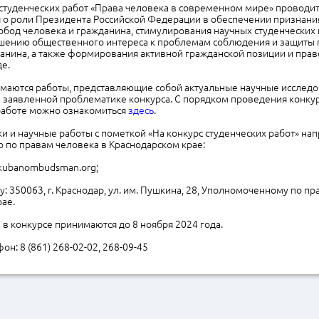
студенческих работ «Права человека в современном мире» проводит
о роли Президента Российской Федерации в обеспечении признания
обод человека и гражданина, стимулирования научных студенческих
шению общественного интереса к проблемам соблюдения и защиты 
анина, а также формирования активной гражданской позиции и прав
е.
имаются работы, представляющие собой актуальные научные исследо
 заявленной проблематике конкурса. С порядком проведения конкур
работе можно ознакомиться
здесь
.
и и научные работы с пометкой «На конкурс студенческих работ» нап
 по правам человека в Краснодарском крае:
o@kubanombudsman.org;
су: 350063, г. Краснодар, ул. им. Пушкина, 28, Уполномоченному по п
ае.
е в конкурсе принимаются до 8 ноября 2024 года.
он: 8 (861) 268-02-02, 268-09-45