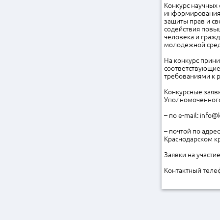
Конкурс научных 
информирования 
защиты прав и св
содействия повы
человека и гражд
молодежной сред
На конкурс прин
соответствующие
требованиями к 
Конкурсные заявк
Уполномоченного
– по e-mail: inf
– почтой по адре
Краснодарском кр
Заявки на участи
Контактный телеф